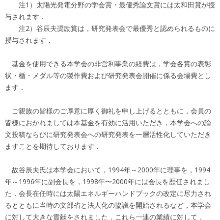
注1）太陽光発電分野の学会賞・最優秀論文賞には太和田賞が授
与されます．
注2）谷辰夫奨励賞は，研究発表会で最優秀と認められるものに
授与されます．
基金を使用できる本学会の非営利事業の経費は，学会各賞の表彰
状・楯・メダル等の製作費および研究発表会開催に係る会場費とし
ます．
ご親族の皆様のご厚意に厚く御礼を申し上げるとともに，会員の
皆様におかれましては本基金を有効に活用いただき，本学会への論
文投稿ならびに研究発表会への研究発表を一層活性化していただき
ますことを期待しております．
故谷辰夫氏は本学会において，1994年～2000年に理事を，1994
年～1996年に副会長を，1998年〜2000年には会長を歴任されまし
た．会長在任時には太陽エネルギーハンドブックの改定に尽力され
るとともに当時の文部省と法人化の協議を開始されるなど，本学会
に対して大きな貢献をされました．これら一連の業績に対して，