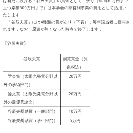
は新たに設ける「谷辰夫賞」の賞金として，残り（年間50万円まで
且つ累積500万円まで）は本学会の非営利事業の費用として活用い
たします．
「谷辰夫賞」には4種類の賞があり（下表），毎年該当者に授与さ
れます．なお，原資が無くなった時点で終了します．
【谷辰夫賞】
谷辰夫賞
副賞賞金（源
泉税込）
学会賞（太陽光発電分野以
20万円
外の学術部門）
論文賞（太陽光発電分野以
20万円
外の最優秀論文）
谷辰夫奨励賞（一般部門）
10万円
谷辰夫奨励賞（学生部門）
5万円