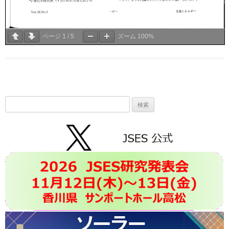
ページ
1
/
5
ズーム
100%
検
索: