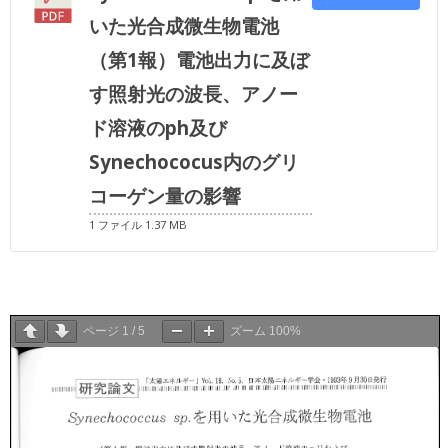
いた光合成微生物電池
（第1報）電池出力に及ぼ
す照射光の波長、アノー
ド溶液のph及び
Synechococus内のグリ
コーゲン量の影響
1 ファイル
1.37 MB
ページ
1
/
5
ズーム
100%