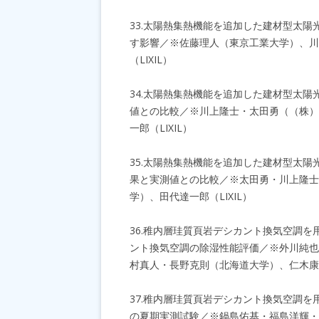
33.太陽熱集熱機能を追加した建材型太陽
す影響／※佐藤理人（東京工業大学）、川
（LIXIL）
34.太陽熱集熱機能を追加した建材型太陽
値との比較／※川上隆士・太田勇（（株）
一郎（LIXIL）
35.太陽熱集熱機能を追加した建材型太陽
果と実測値との比較／※太田勇・川上隆士
学）、田代達一郎（LIXIL）
36.稚内層珪質頁岩デシカント換気空調を
ント換気空調の除湿性能評価／※外川純也
村真人・長野克則（北海道大学）、仁木康
37.稚内層珪質頁岩デシカント換気空調を
の夏期実測試験／※鍋島佑基・福島洋輝・