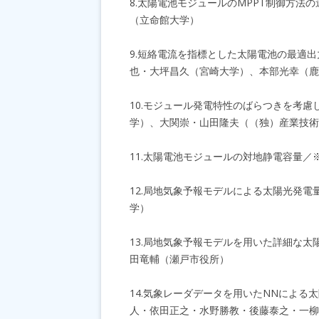
8.太陽電池モジュールのMPPT制御方
（立命館大学）
9.短絡電流を指標とした太陽電池の最適
也・大坪昌久（宮崎大学）、本部光幸（鹿
10.モジュール発電特性のばらつきを考
学）、大関崇・山田隆夫（（独）産業技術
11.太陽電池モジュールの対地静電容量
12.局地気象予報モデルによる太陽光発
学）
13.局地気象予報モデルを用いた詳細な
田竜輔（瀬戸市役所）
14.気象レーダデータを用いたNNによ
人・依田正之・水野勝教・後藤泰之・一柳