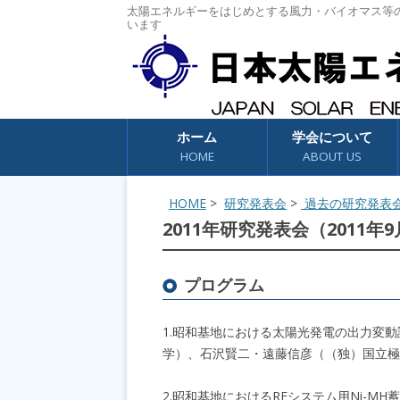
太陽エネルギーをはじめとする風力・バイオマス等
います
コンテンツへスキップ
ホーム
学会について
HOME
ABOUT US
HOME
>
研究発表会
>
過去の研究発表
2011年研究発表会（2011年
プログラム
1.昭和基地における太陽光発電の出力変動
学）、石沢賢二・遠藤信彦（（独）国立極
2.昭和基地におけるREシステム用Ni-MH