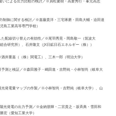
法の違いによる出力比較の検討／※貞松夏樹・高倉秀行・峯元高志
出力制御に関する検討／※嘉藤貴洋・三宅琢磨・田島大輔・迫田達
児島工業高等専門学校）
慮した配線切り替えの有効性／※尾羽秀晃・岡島敬一（筑波大
総合研究所）、石井隆文（JX日鉱日石エネルギー（株））
／※酒井重嘉（（株）関電工）、三木一郎（明治大学）
電量予測と検証／※森田雅子・嶋田進・吉野純・小林智尚（岐阜大
太陽光発電量マップの作製／※小林智尚・吉野純（岐阜大学）、山
る太陽光発電の出力予測／※金納朋輝・二宮貴之・坂斉典・雪田和
勝宏（愛知工業大学）