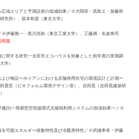
ける広域エリアと予測誤差の低減効果／※大関崇・髙島エ・加藤和
術総合研究所）、荻本和彦（東京大学）
価／※伊藤雅一・黒川浩助（東京工業大学）、工藤満・名倉将司
直明賞
評価に関する研究一太田市エコハウスを対象とした初年度の実測調
大学）
計および検証ーホイアンにおける店舗併用住宅の環境設計と計測ー
田貴宏（ビオフォルム環境デザイン室）、吉田晃（吉田晃建築研
）
評価(9)一簡易型空気循環式太陽熱利用システムの加湿効果一／※
内再生可能エネルギー採集特性及び冷暖房特性／※武樋孝幸・伊藤