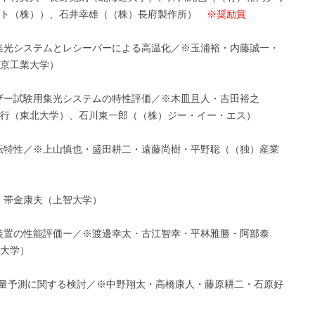
ット（株））、石井幸雄（（株）長府製作所）
※奨励賞
の集光システムとレシーバーによる高温化／※玉浦裕・内藤誠一・
京工業大学）
ーザー試験用集光システムの特性評価／※木皿且人・吉田裕之
行（東北大学）、石川東一郎（（株）ジー・イー・エス）
運転特性／※上山慎也・盛田耕二・遠藤尚樹・平野聡（（独）産業
、帯金康夫（上智大学）
留装置の性能評価ー／※渡邊幸太・古江智幸・平林雅勝・阿部泰
大学）
日射量予測に関する検討／※中野翔太・高橋康人・藤原耕二・石原好