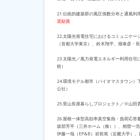
21.伝統的建築群の風圧係数分布と通風
奨励賞
22.太陽光発電住宅におけるコミュニケー
（首都大学東京）、鈴木翔平、畑泰彦・長
23.太陽光／風力発電エネルギー利用住宅
校）
24.環境モデル都市（バイオマスタウン
公社）
25.里山長屋暮らしプロジェクト／※山
26.屋根一体型高効率真空集熱・負荷応
坂部芳平（三井ホーム（株））、相曽一浩
伊藤一哉（EP&B）岩前篤（近畿大学）