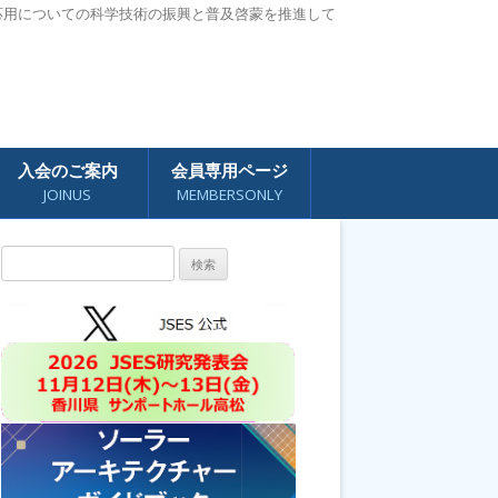
応用についての科学技術の振興と普及啓蒙を推進して
入会のご案内
会員専用ページ
JOINUS
MEMBERSONLY
検
索: