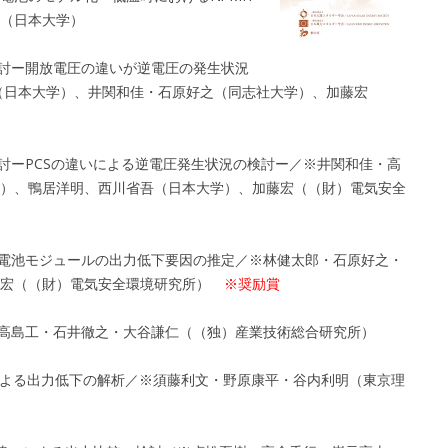
（日本大学）
検討ー開放電圧の違いが逆電圧の発生状況
（日本大学）、井関和佳・石原好之（同志社大学）、加藤宏
検討ーPCSの違いによる逆電圧発生状況の検討ー／※井関和佳・高
）、鴨居洋明、西川省吾（日本大学）、加藤宏（（財）電気安全
陽電池モジュールの出力低下要因の推定／※林健太郎・石原好之・
藤宏（（財）電気安全環境研究所）
※奨励賞
※高島工・石井徹之・大谷謙仁（（独）産業技術総合研究所）
影による出力低下の解析／※須藤利文・野原康平・谷内利明（東京理