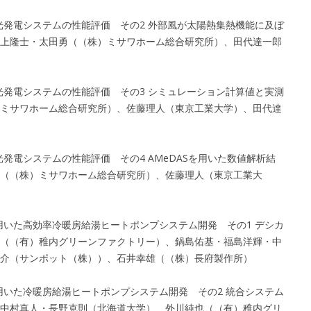
光発電システムの性能評価 その2 外部風が太陽熱集熱機能に及ぼ
上隆士・太田勇（（株）ミサワホーム総合研究所）、田代達一郎
光発電システムの性能評価 その3 シミュレーション計算値と実測
ミサワホーム総合研究所）、佐藤理人（東京工業大学）、田代達
光発電システムの性能評価 その4 AMeDASを用いた数値解析結
（（株）ミサワホーム総合研究所）、佐藤理人（東京工業大
用いた高効率冷暖房給湯ヒートポンプシステム開発 その1 デシカ
（（有）稚内グリーンファクトリー）、鍋島佑基・福島洋輝・中
介（サンポット（株））、石井幸雄（（株）長府製作所）
用いた冷暖房給湯ヒートポンプシステム開発 その2 統合システム
中村真人・長野克則（北海道大学）、外川純也（（有）稚内グリ