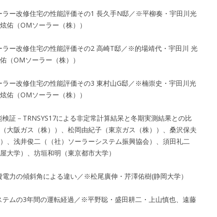
ーラー改修住宅の性能評価その1 長久手N邸／※平柳奏・宇田川光
炫佑（OMソーラー（株））
ーラー改修住宅の性能評価その2 高崎T邸／※的場靖代・宇田川 光
佑（OMソーラー（株））
ーラー改修住宅の性能評価その3 東村山G邸／※楠崇史・宇田川光
炫佑（OMソーラー（株））
能検証－TRNSYS17による非定常計算結呆と冬期実測結果との比
（大阪ガス（株））、松岡由紀子（東京ガス（株））、桑沢保夫
）、浅井俊二（（社）ソーラーシステム振興協会）、須田礼二
屋大学）、坊垣和明（東京都市大学）
消費電力の傾斜角による違い／※松尾廣伸・芹澤佑樹(静岡大学）
システムの3年間の運転経過／※平野聡・盛田耕二・上山慎也、遠藤