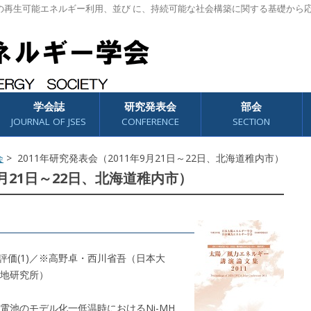
の再生可能エネルギー利用、並び に、持続可能な社会構築に関する基礎から
学会誌
研究発表会
部会
JOURNAL OF JSES
CONFERENCE
SECTION
会
> 2011年研究発表会（2011年9月21日～22日、北海道稚内市）
9月21日～22日、北海道稚内市）
評価(1)／※高野卓・西川省吾（日本大
地研究所）
蓄電池のモデル化一低温時におけるNi-MH