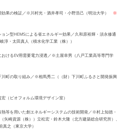
利用効果の検証／※川村光・酒井孝司・小野浩己（明治大学）
※
ション型HEMSによる省エネルギー効果／久和原裕輝・須永修通
岐淳・太田真人（積水化学工業（株））
におけるEV用需要電力浸透／※土屋幸男（八戸工業高等専門学
）下川町の取り組み／※相馬秀二（（財）下川町ふるさと開発振興
田貴宏（ビオフォルム環境デザイン室）
答蓄熱等を用いた創エネルギーシステムの技術開発／※村上知徳・
（矢崎資源（株））立松宏・鈴木大隆（北方建築総合研究所）、
、前真之（東京大学）