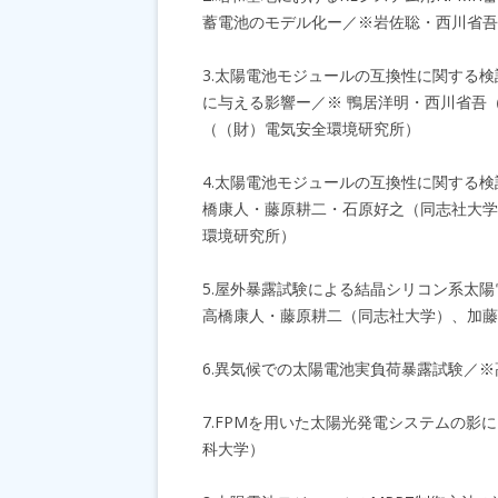
蓄電池のモデル化ー／※岩佐聡・西川省吾
3.太陽電池モジュールの互換性に関する
に与える影響ー／※ 鴨居洋明・西川省吾
（（財）電気安全環境研究所）
4.太陽電池モジュールの互換性に関する
橋康人・藤原耕二・石原好之（同志社大学
環境研究所）
5.屋外暴露試験による結晶シリコン系太
高橋康人・藤原耕二（同志社大学）、加
6.異気候での太陽電池実負荷暴露試験／
7.FPMを用いた太陽光発電システムの
科大学）