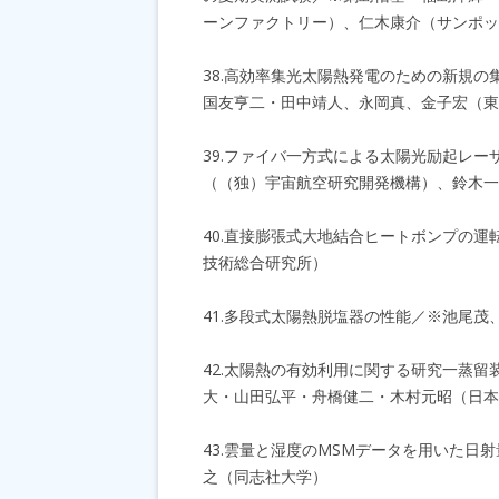
ーンファクトリー）、仁木康介（サンポ
38.高効率集光太陽熱発電のための新規
国友亨二・田中靖人、永岡真、金子宏（東
39.ファイバ一方式による太陽光励起レ
（（独）宇宙航空研究開発機構）、鈴木一
40.直接膨張式大地結合ヒートボンプの
技術総合研究所）
41.多段式太陽熱脱塩器の性能／※池尾茂
42.太陽熱の有効利用に関する研究一蒸
大・山田弘平・舟橋健二・木村元昭（日本
43.雲量と湿度のMSMデータを用いた
之（同志社大学）