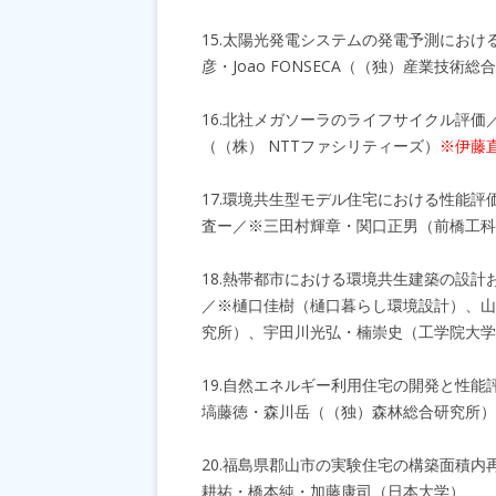
15.太陽光発電システムの発電予測にお
彦・Joao FONSECA（（独）産業技
16.北社メガソーラのライフサイクル評
（（株） NTTファシリティーズ）
※伊藤
17.環境共生型モデル住宅における性能
査ー／※三田村輝章・関口正男（前橋工科
18.熱帯都市における環境共生建築の設
／※樋口佳樹（樋口暮らし環境設計）、山
究所）、宇田川光弘・楠崇史（工学院大学
19.自然エネルギー利用住宅の開発と性能
塙藤徳・森川岳（（独）森林総合研究所）
20.福島県郡山市の実験住宅の構築面積
耕祐・橋本純・加藤康司（日本大学）