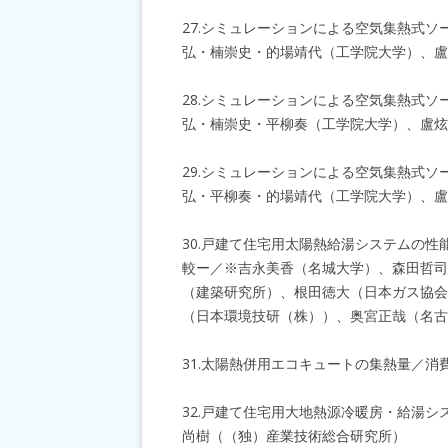
27.シミュレーションによる空気集熱式ソ
弘・楠崇史・的場靖代（工学院大学）、盧
28.シミュレーションによる空気集熱式ソ
弘・楠崇史・平柳奏（工学院大学）、盧炫
29.シミュレーションによる空気集熱式ソ
弘・平柳奏・的場靖代（工学院大学）、盧
30.戸建て住宅用太陽熱給湯システムの性
較ー／※吉永美香（名城大学）、森田哲司
（建築研究所）、根田徳大（日本ガス協会
（日本環境技研（株））、奥宮正哉（名古
31.太陽熱併用エコキュートの集熱量／
32.戸建て住宅用大地熱源冷暖房・給湯
尚樹（（独）産業技術総合研究所）