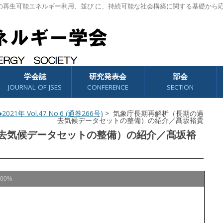
の再生可能エネルギー利用、並び に、持続可能な社会構築に関する基礎から
学会誌
研究発表会
部会
JOURNAL OF JSES
CONFERENCE
SECTION
2021年 Vol.47 No.6 (通巻266号)
> 気象庁長期再解析（長期の過
去気候データセットの整備）の紹介／髙坂裕貴
去気候データセットの整備）の紹介／髙坂裕
100%