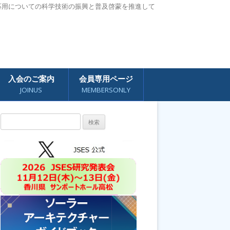
応用についての科学技術の振興と普及啓蒙を推進して
入会のご案内
会員専用ページ
JOINUS
MEMBERSONLY
検
索: