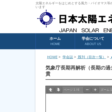
太陽エネルギーをはじめとする風力・バイオマス等
います
コンテンツへスキップ
ホーム
学会について
HOME
ABOUT US
HOME
>
学会誌
>
既刊（目次一覧）
>
●
気象庁長期再解析（長期の過
貴
ページ
1
/
6
ズーム