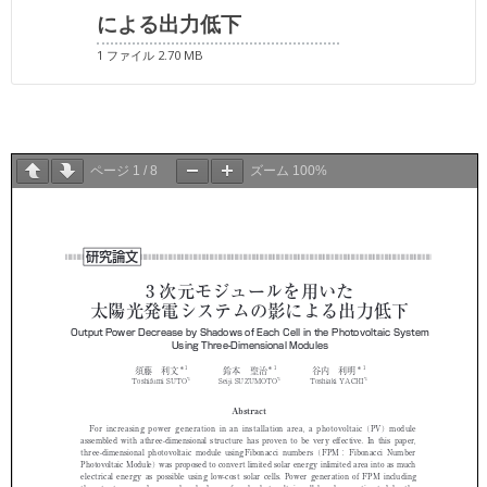
による出力低下
1 ファイル
2.70 MB
ページ
1
/
8
ズーム
100%