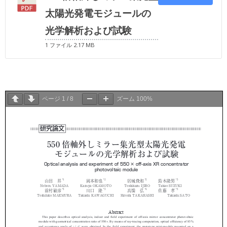
太陽光発電モジュールの
光学解析および試験
1 ファイル
2.17 MB
ページ
1
/
8
ズーム
100%