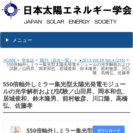
メニュー
HOME
>
学会誌
>
既刊（目次一覧）
>
●2013 Vol.39 No.4 (216)
>
550倍軸外しミラー集光型太陽光発電モジュールの光学解析および
試験／山田昇、岡本和也、居城俊和、鈴木隆男、前村敏彦、川口
隆、高橋弘、佐藤孝
550倍軸外しミラー集光型太陽光発電モジュー
ルの光学解析および試験／山田昇、岡本和也、
居城俊和、鈴木隆男、前村敏彦、川口隆、高橋
弘、佐藤孝
550倍軸外しミラー集光型
ダウンロード