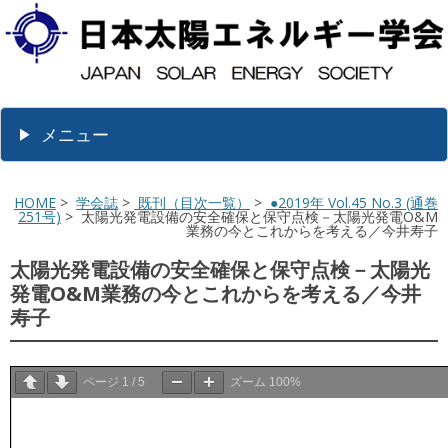
メニュー
HOME
>
学会誌
>
既刊（目次一覧）
>
●2019年 Vol.45 No.3 (通巻
251号)
> 太陽光発電設備の安全確保と保守点検－太陽光発電O&M
業務の今とこれからを考える／今井寿子
太陽光発電設備の安全確保と保守点検－太陽光
発電O&M業務の今とこれからを考える／今井
寿子
ページ
1
/
5
ズーム
100%