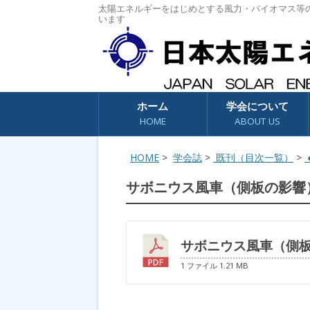
太陽エネルギーをはじめとする風力・バイオマス等
います
コンテンツへスキップ
ホーム
学会について
HOME
ABOUT US
HOME
>
学会誌
>
既刊（目次一覧）
>
●
サボニウス風車（側板の影響
サボニウス風車（側
1 ファイル
1.21 MB