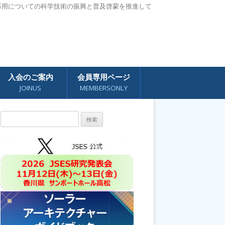
応用についての科学技術の振興と普及啓蒙を推進して
入会のご案内
会員専用ページ
JOINUS
MEMBERSONLY
検
索: