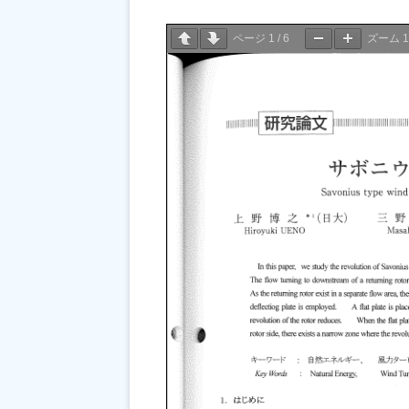
ページ
1
/
6
ズーム