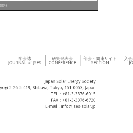
100%
て
学会誌
研究発表会
部会・関連サイト
入会
JOURNAL of JSES
CONFERENCE
SECTION
J
Japan Solar Energy Society
yogi 2-26-5-419, Shibuya, Tokyo, 151-0053, Japan
TEL：+81-3-3376-6015
FAX：+81-3-3376-6720
E-mail：info@jses-solar.jp