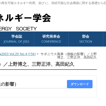
の再生可能エネルギー利用、並び に、持続可能な社会構築に関する基礎から
学会誌
研究発表会
部会
JOURNAL OF JSES
CONFERENCE
SECTION
2003 Vol.29 No.4 (156)
> サボニウス風車（側板の影響）／上野
博之、三野正洋、高田紀久
）／上野博之、三野正洋、高田紀久
板の影響）
ダウンロード