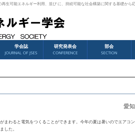
の再生可能エネルギー利用、並び に、持続可能な社会構築に関する基礎から
学会誌
研究発表会
部会
JOURNAL OF JSES
CONFERENCE
SECTION
愛知
がまわると電気をつくることができます。今年の夏は暑いのでエアコン
ました。