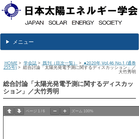
メニュー
HOME
>
学会誌
>
既刊（目次一覧）
>
●2020年 Vol.46 No.1 (通巻
255号)
> 総合討論「太陽光発電予測に関するディスカッション」／
大竹秀明
総合討論「太陽光発電予測に関するディスカッ
ション」／大竹秀明
ページ
1
/
6
ズーム
100%