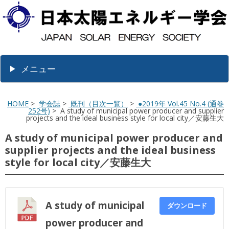
メニュー
HOME
>
学会誌
>
既刊（目次一覧）
>
●2019年 Vol.45 No.4 (通巻
252号)
> A study of municipal power producer and supplier
projects and the ideal business style for local city／安藤生大
A study of municipal power producer and
supplier projects and the ideal business
style for local city／安藤生大
A study of municipal
ダウンロード
power producer and