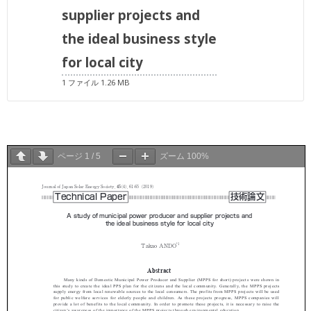
supplier projects and
the ideal business style
for local city
1 ファイル
1.26 MB
ページ
1
/
5
ズーム
100%