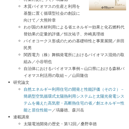
木質バイオマスの生産と利用を
基盤に置く循環型社会の創設に
向けて／大熊幹章
わが国の木材利用による省エネルギー効果と化石燃料代
替効果の定量的評価／恒次祐子、外崎真理雄
バイオコークス形成のための基礎特性と事業展開／井田
民男
関西電力（株）舞鶴発電所におけるバイオマス混焼の取
組み／小谷明也
自治体におけるバイオマス事例～山口県における森林バ
イオマス利活用の取組～／山田隆信
研究論文
自然エネルギー利用住宅の開発と性能評価（その２）－
簡易型空気循環式太陽熱利用システムと太陽光発電シス
テムを備えた高気密・高断熱住宅の省／創エネルギー性
能と居住性能ー
／塙藤徳、森川岳
連載講座
太陽電池開発の歴史・第12回／桑野幸徳