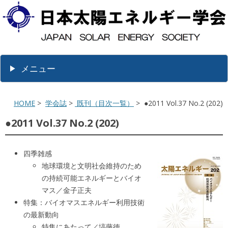
メニュー
HOME
>
学会誌
>
既刊（目次一覧）
> ●2011 Vol.37 No.2 (202)
●2011 Vol.37 No.2 (202)
四季雑感
地球環境と文明社会維持のため
の持続可能エネルギーとバイオ
マス／金子正夫
特集：バイオマスエネルギー利用技術
の最新動向
特集にあたって／塙藤徳