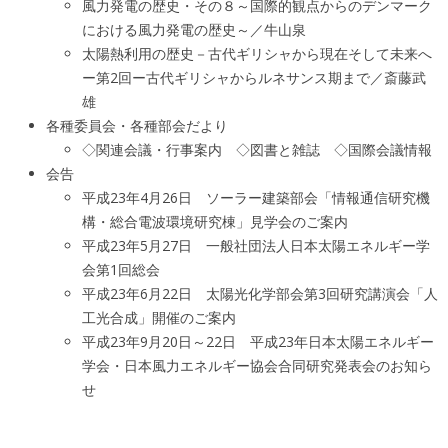
風力発電の歴史・その８～国際的観点からのデンマーク
における風力発電の歴史～／牛山泉
太陽熱利用の歴史－古代ギリシャから現在そして未来へ
ー第2回ー古代ギリシャからルネサンス期まで／斎藤武
雄
各種委員会・各種部会だより
◇関連会議・行事案内 ◇図書と雑誌 ◇国際会議情報
会告
平成23年4月26日 ソーラー建築部会「情報通信研究機
構・総合電波環境研究棟」見学会のご案内
平成23年5月27日 一般社団法人日本太陽エネルギー学
会第1回総会
平成23年6月22日 太陽光化学部会第3回研究講演会「人
工光合成」開催のご案内
平成23年9月20日～22日 平成23年日本太陽エネルギー
学会・日本風力エネルギー協会合同研究発表会のお知ら
せ