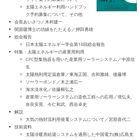
太陽エネルギー利用ハンドブッ
ク予約募集について、その他
会長あいさつ／木村建一
関原疆博士の功績をたたえる／押田勇雄
総会報告
日本太陽エネルギー学会第10回総会報告
特集：太陽エネルギーの産業用利用
CPC型集熱器を用いた産業用ソーラーシステム／中原信
生
太陽熱利用定温倉庫／東海正国、吉和雅雄、後藤博
ソーラーポンド／木之瀬広一
海水淡水化／佐藤根弘之
産業用ソーラーシステムの染色工程への応用／境弘夫、
奈良安晃、今仁和武、西谷卓史
解説
大気の熱対流利用発電システムについて／宮部喜代二
技術資料
太陽冷暖房給湯システムを適用した中国電力(株)広島支