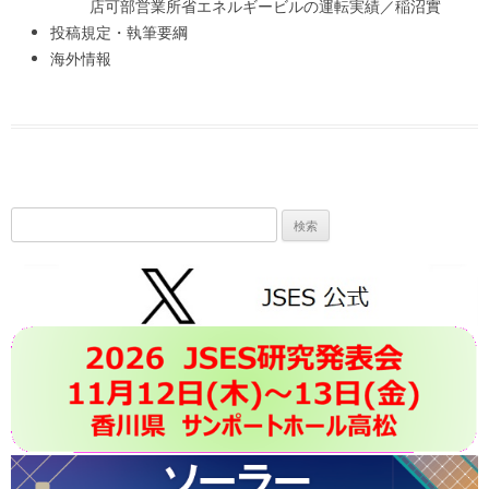
店可部営業所省エネルギービルの運転実績／稲沼實
投稿規定・執筆要綱
海外情報
検
索: