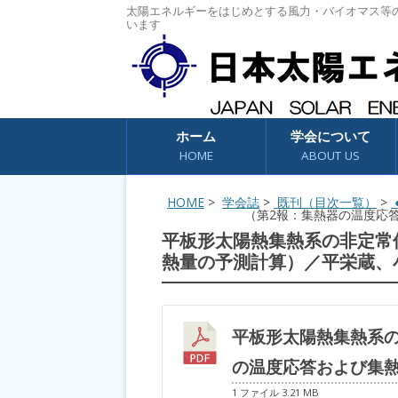
太陽エネルギーをはじめとする風力・バイオマス等
います
コンテンツへスキップ
ホーム
学会について
HOME
ABOUT US
HOME
>
学会誌
>
既刊（目次一覧）
>
●
（第2報：集熱器の温度応
平板形太陽熱集熱系の非定常
熱量の予測計算）／平栄蔵、
平板形太陽熱集熱系の
の温度応答および集
1 ファイル
3.21 MB