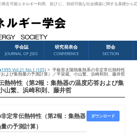
の再生可能エネルギー利用、並び に、持続可能な社会構築に関する基礎から
学会誌
研究発表会
部会
JOURNAL OF JSES
CONFERENCE
SECTION
1995 Vol.21 No.1 (105)
> 平板形太陽熱集熱系の非定常伝熱特性
答および集熱量の予測計算）／平栄蔵、小山繁、浜崎和則、藤井哲
伝熱特性（第2報：集熱器の温度応答および集
小山繁、浜崎和則、藤井哲
非定常伝熱特性（第2報：集熱器
ダウンロード
熱量の予測計算）