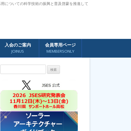
応用についての科学技術の振興と普及啓蒙を推進して
入会のご案内
会員専用ページ
JOINUS
MEMBERSONLY
検
索: