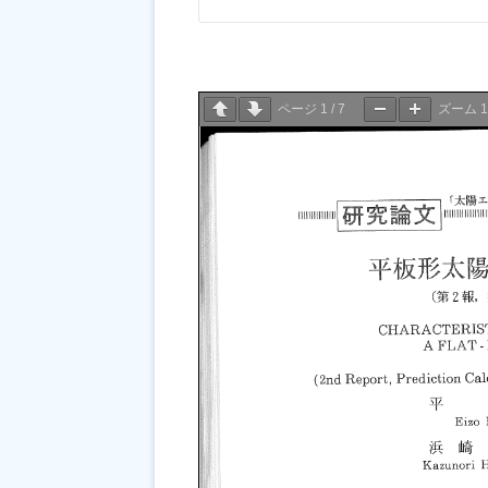
ページ
1
/
7
ズーム