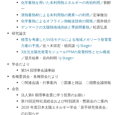
化学蓄熱を用いた未利用熱エネルギーの有効利用
／劉醇
一
潜熱蓄熱材による未利用熱の農業への利用
／定塚徹治
化学蓄熱によるオフライン熱輸送技術の開発
／堀井雄介
デンマークの太陽熱地域供給と季節間蓄熱
／松原弘直
研究論文
積雪を考慮したSV法モデルによる地域メガソーラ発電電
力量の予測
／佐々木崇宏・植田譲
<J-Stage>
3次元太陽光発電モジュールFPMの発電特性とセル構成
／望月祐希・谷内利明
<J-Stage>
学会だより
第54 回理事会議事録
各種委員会・各種部会だより
◇関連会議・行事案内 ◇図書と雑誌 ◇国際会議情報
会告
法人第6 期理事改選に伴う投票のお願い
第10回定時社員総会および特別講演・懇親会のご案内
2020 年度日本太陽エネルギー学会「若手研究発表会」
のお知らせ