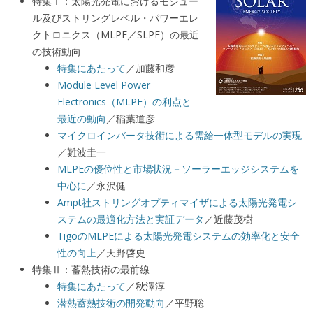
特集Ｉ：太陽光発電におけるモジュー
ル及びストリングレベル・パワーエレ
クトロニクス（MLPE／SLPE）の最近
の技術動向
特集にあたって
／加藤和彦
Module Level Power
Electronics（MLPE）の利点と
最近の動向
／稲葉道彦
マイクロインバータ技術による需給一体型モデルの実現
／難波圭一
MLPEの優位性と市場状況－ソーラーエッジシステムを
中心に
／永沢健
Ampt社ストリングオプティマイザによる太陽光発電シ
ステムの最適化方法と実証データ
／近藤茂樹
TigoのMLPEによる太陽光発電システムの効率化と安全
性の向上
／天野啓史
特集Ⅱ：蓄熱技術の最前線
特集にあたって
／秋澤淳
潜熱蓄熱技術の開発動向
／平野聡