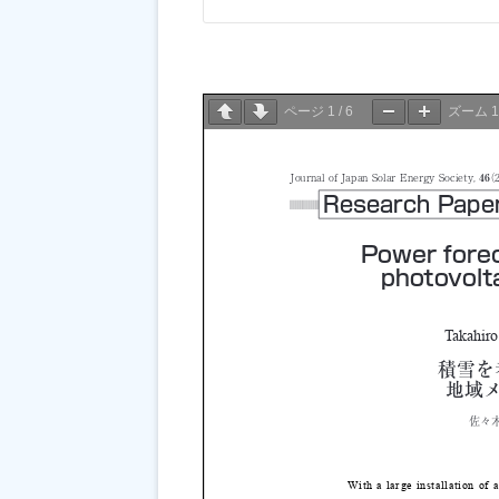
ページ
1
/
6
ズーム