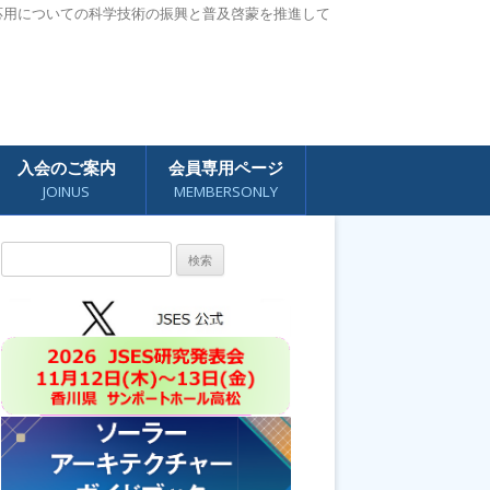
応用についての科学技術の振興と普及啓蒙を推進して
入会のご案内
会員専用ページ
JOINUS
MEMBERSONLY
検
索: