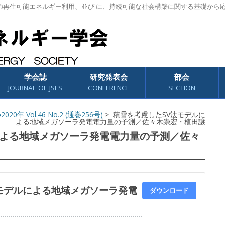
の再生可能エネルギー利用、並び に、持続可能な社会構築に関する基礎から
学会誌
研究発表会
部会
JOURNAL OF JSES
CONFERENCE
SECTION
2020年 Vol.46 No.2 (通巻256号)
> 積雪を考慮したSV法モデルに
よる地域メガソーラ発電電力量の予測／佐々木崇宏・植田譲
による地域メガソーラ発電電力量の予測／佐々
モデルによる地域メガソーラ発電
ダウンロード