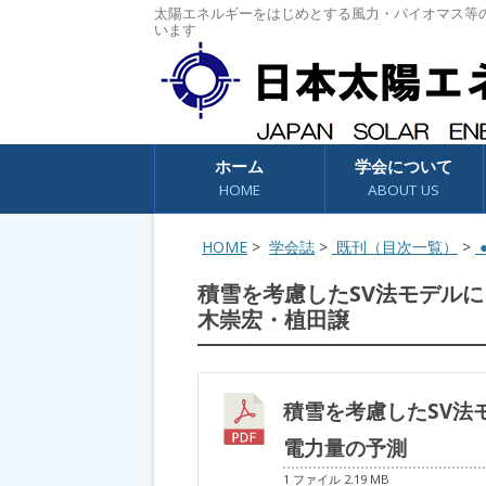
太陽エネルギーをはじめとする風力・バイオマス等
います
コンテンツへスキップ
ホーム
学会について
HOME
ABOUT US
HOME
>
学会誌
>
既刊（目次一覧）
>
●
積雪を考慮したSV法モデル
木崇宏・植田譲
積雪を考慮したSV法
電力量の予測
1 ファイル
2.19 MB