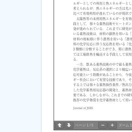
ページ
1
/
5
ズーム