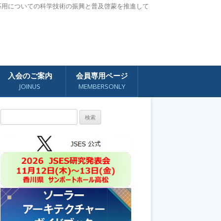
応用についての科学技術の振興と普及啓蒙を推進して
入会のご案内
会員専用ページ
JOINUS
MEMBERSONLY
検
索: