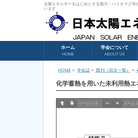
太陽エネルギーをはじめとする風力・バイオマス等
います
コンテンツへスキップ
ホーム
学会について
HOME
ABOUT US
HOME
>
学会誌
>
既刊（目次一覧）
>
●
化学蓄熱を用いた未利用熱エ
ページ
1
/
5
ズーム