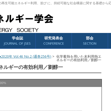
の再生可能エネルギー利用、並び に、持続可能な社会構築に関する基礎から
学会誌
研究発表会
部会
JOURNAL OF JSES
CONFERENCE
SECTION
2020年 Vol.46 No.2 (通巻256号)
> 化学蓄熱を用いた未利用熱エ
ネルギーの有効利用／劉醇一
ネルギーの有効利用／劉醇一
100%