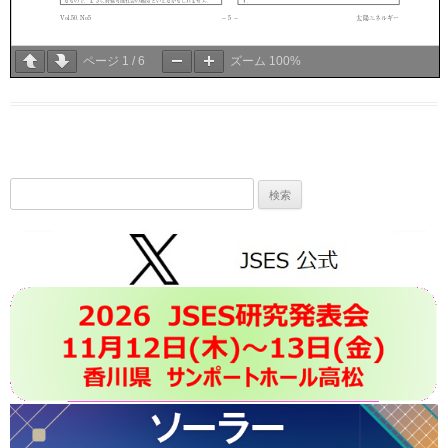
ページ
1
/
6
ズーム
100%
検
索: