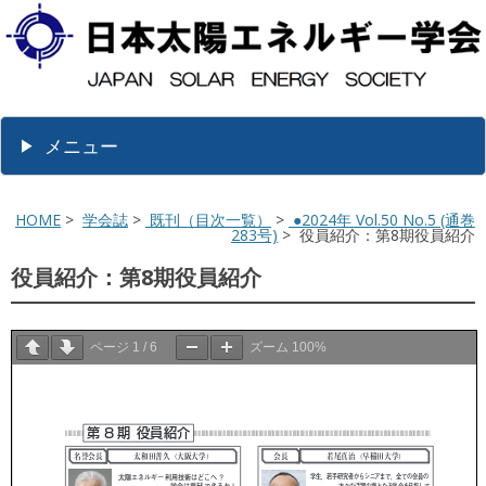
メニュー
HOME
>
学会誌
>
既刊（目次一覧）
>
●2024年 Vol.50 No.5 (通巻
283号)
> 役員紹介：第8期役員紹介
役員紹介：第8期役員紹介
ページ
1
/
6
ズーム
100%