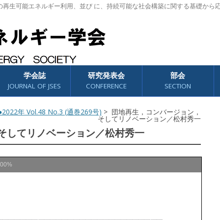
の再生可能エネルギー利用、並び に、持続可能な社会構築に関する基礎から
学会誌
研究発表会
部会
JOURNAL OF JSES
CONFERENCE
SECTION
2022年 Vol.48 No.3 (通巻269号)
> 団地再生，コンバージョン，
そしてリノベーション／松村秀一
そしてリノベーション／松村秀一
100%