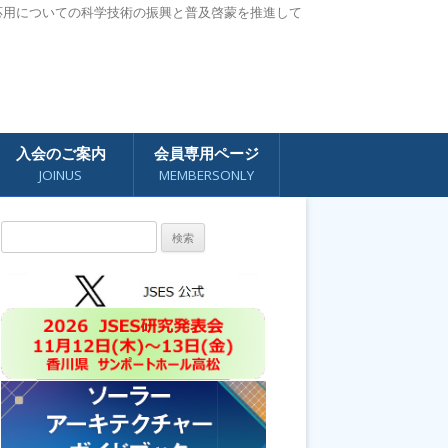
応用についての科学技術の振興と普及啓蒙を推進して
入会のご案内
会員専用ページ
JOINUS
MEMBERSONLY
検
索: