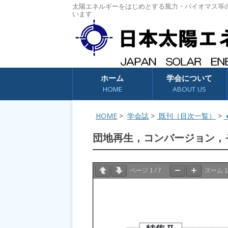
太陽エネルギーをはじめとする風力・バイオマス等
います
コンテンツへスキップ
ホーム
学会について
HOME
ABOUT US
HOME
>
学会誌
>
既刊（目次一覧）
>
●
団地再生，コンバージョン，
ページ
1
/
7
ズーム