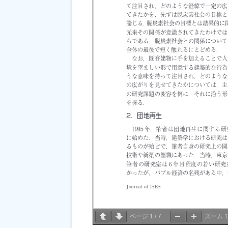
ページ
1
/
7
ズーム