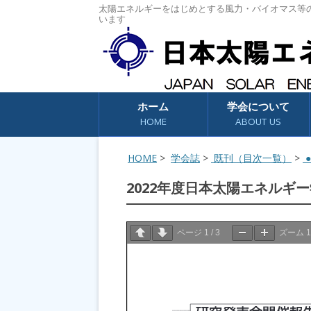
太陽エネルギーをはじめとする風力・バイオマス等
います
コンテンツへスキップ
ホーム
学会について
HOME
ABOUT US
HOME
>
学会誌
>
既刊（目次一覧）
>
●
2022年度日本太陽エネルギ
ページ
1
/
3
ズーム