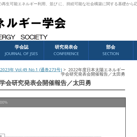
の再生可能エネルギー利用、並び に、持続可能な社会構築に関する基礎から
学会誌
研究発表会
部会
JOURNAL OF JSES
CONFERENCE
SECTION
2023年 Vol.49 No.1 (通巻273号)
> 2022年度日本太陽エネルギー
学会研究発表会開催報告／太田勇
ー学会研究発表会開催報告／太田勇
100%