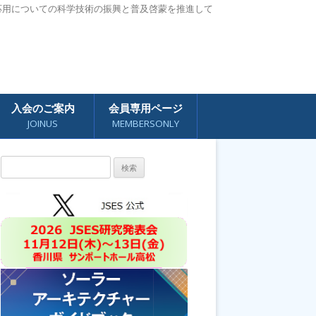
応用についての科学技術の振興と普及啓蒙を推進して
入会のご案内
会員専用ページ
JOINUS
MEMBERSONLY
検
索: