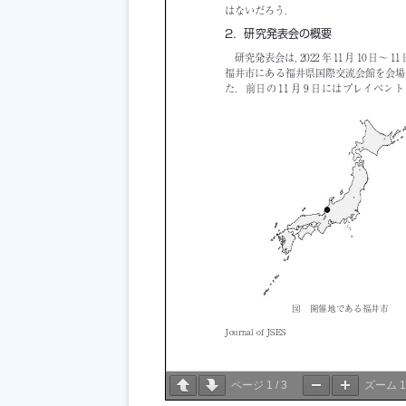
ページ
1
/
3
ズーム