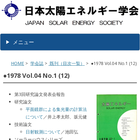
メニュー
HOME
>
学会誌
>
既刊（目次一覧）
> ●1978 Vol.04 No.1 (12)
●1978 Vol.04 No.1 (12)
第3回研究論文発表会報告
研究論文
平面鏡群による集光量の計算法
について
／井上孝太郎、坂元健
技術論文
日射観測について
／池田弘
ソーラーハウスシリーズ