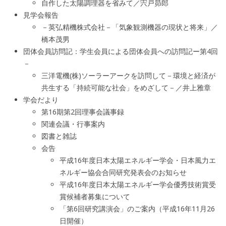
自作した太陽調理器を省みて／宍戸昴郎
見学会報告
－英弘精機株式会社－「気象観測機器の現状と将来」／
橋本茂男
団体会員訪問記：学生会員による団体会員への訪問記ー第4回
－
三洋電機(株)ソーラーアークを訪問して－環境と経済が
共生する「持続可能な社会」をめざして－／井上雅章
学会だより
第16期第2回理事会議事録
関連会議・行事案内
図書と雑誌
会告
平成16年度日本太陽エネルギー学会・日本風力エ
ネルギー協会合同研究発表会のお知らせ
平成16年度日本太陽エネルギー学会優秀技術賞受
賞候補者募集について
「第6回研究講演会」のご案内（平成16年11月26
日開催）