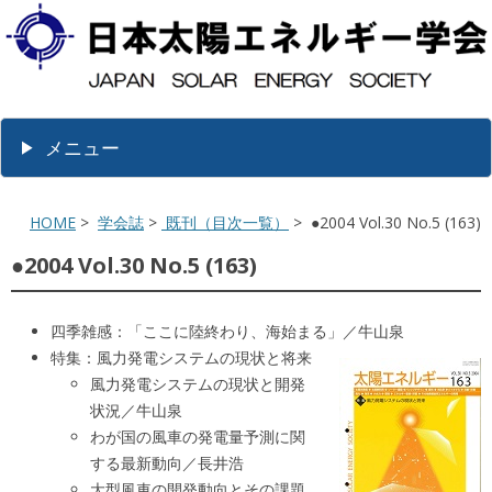
メニュー
HOME
>
学会誌
>
既刊（目次一覧）
> ●2004 Vol.30 No.5 (163)
●2004 Vol.30 No.5 (163)
四季雑感：「ここに陸終わり、海始まる」／牛山泉
特集：風力発電システムの現状と将来
風力発電システムの現状と開発
状況／牛山泉
わが国の風車の発電量予測に関
する最新動向／長井浩
大型風車の開発動向とその課題