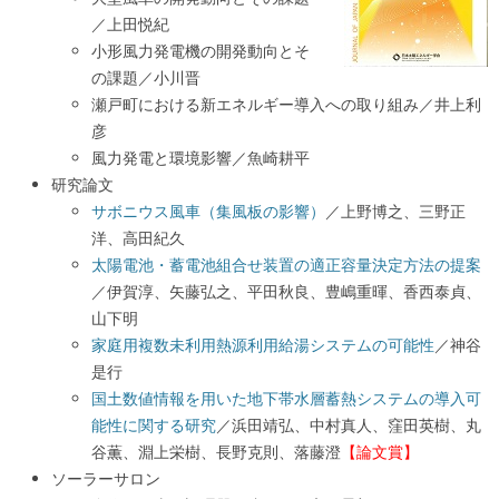
／上田悦紀
小形風力発電機の開発動向とそ
の課題／小川晋
瀬戸町における新エネルギー導入への取り組み／井上利
彦
風力発電と環境影響／魚崎耕平
研究論文
サボニウス風車（集風板の影響）
／上野博之、三野正
洋、高田紀久
太陽電池・蓄電池組合せ装置の適正容量決定方法の提案
／伊賀淳、矢藤弘之、平田秋良、豊嶋重暉、香西泰貞、
山下明
家庭用複数未利用熱源利用給湯システムの可能性
／神谷
是行
国土数値情報を用いた地下帯水層蓄熱システムの導入可
能性に関する研究
／浜田靖弘、中村真人、窪田英樹、丸
谷薫、淵上栄樹、長野克則、落藤澄
【論文賞】
ソーラーサロン