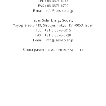
TEL：03-3376-6015
FAX：03-3376-6720
E-mail：
info@jses-solar.jp
Japan Solar Energy Society
Yoyogi 2-26-5-419, Shibuya, Tokyo, 151-0053, Japan
TEL：+81-3-3376-6015
FAX：+81-3-3376-6720
E-mail：info@jses-solar.jp
©2004 JAPAN SOLAR ENERGY SOCIETY