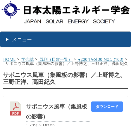
メニュー
HOME
>
学会誌
>
既刊（目次一覧）
>
●2004 Vol.30 No.5 (163)
>
サボニウス風車（集風板の影響）／上野博之、三野正洋、高田紀久
サボニウス風車（集風板の影響）／上野博之、
三野正洋、高田紀久
サボニウス風車（集風板
ダウンロード
の影響）
1 ファイル
1.09 MB