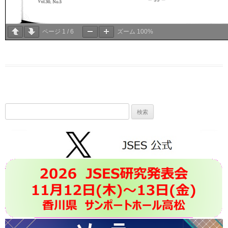
ページ
1
/
6
ズーム
100%
検
索: