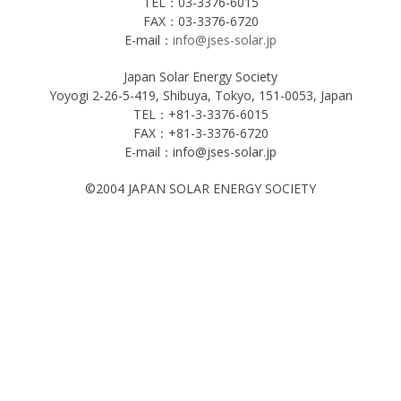
TEL：03-3376-6015
FAX：03-3376-6720
E-mail：
info@jses-solar.jp
Japan Solar Energy Society
Yoyogi 2-26-5-419, Shibuya, Tokyo, 151-0053, Japan
TEL：+81-3-3376-6015
FAX：+81-3-3376-6720
E-mail：info@jses-solar.jp
©2004 JAPAN SOLAR ENERGY SOCIETY