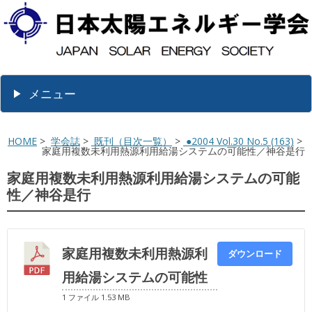
メニュー
HOME
>
学会誌
>
既刊（目次一覧）
>
●2004 Vol.30 No.5 (163)
>
家庭用複数未利用熱源利用給湯システムの可能性／神谷是行
家庭用複数未利用熱源利用給湯システムの可能
性／神谷是行
家庭用複数未利用熱源利
ダウンロード
用給湯システムの可能性
1 ファイル
1.53 MB