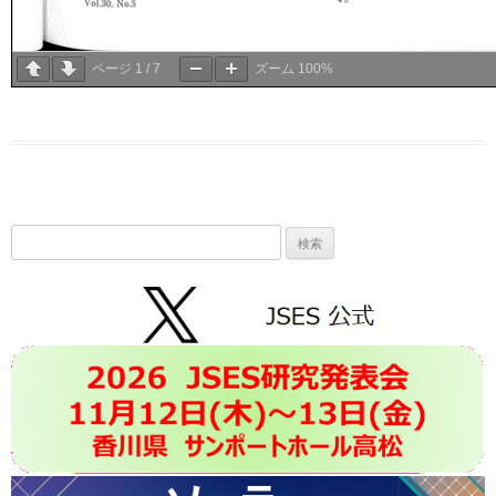
ページ
1
/
7
ズーム
100%
検
索: