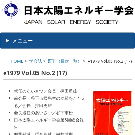
メニュー
HOME
>
学会誌
>
既刊（目次一覧）
> ●1979 Vol.05 No.2 (17)
●1979 Vol.05 No.2 (17)
就任のあいさつ／会長 押田勇雄
前会長 谷下市松先生の功績をたたえ
る／会長 押田勇雄
会長退任のあいさつ／谷下市松
日本太陽エネルギー学会第5回総会報
告
四季雑感：暖冬所感／桜井武麿