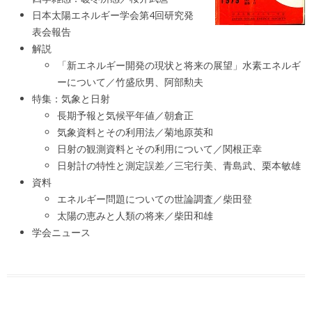
日本太陽エネルギー学会第4回研究発
表会報告
解説
「新エネルギー開発の現状と将来の展望」水素エネルギ
ーについて／竹盛欣男、阿部勲夫
特集：気象と日射
長期予報と気候平年値／朝倉正
気象資料とその利用法／菊地原英和
日射の観測資料とその利用について／関根正幸
日射計の特性と測定誤差／三宅行美、青島武、栗本敏雄
資料
エネルギー問題についての世論調査／柴田登
太陽の恵みと人類の将来／柴田和雄
学会ニュース