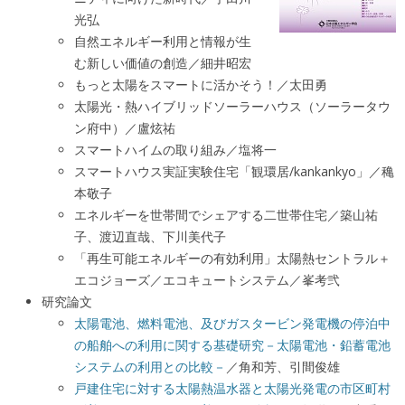
光弘
自然エネルギー利用と情報が生
む新しい価値の創造／細井昭宏
もっと太陽をスマートに活かそう！／太田勇
太陽光・熱ハイブリッドソーラーハウス（ソーラータウ
ン府中）／盧炫祐
スマートハイムの取り組み／塩将一
スマートハウス実証実験住宅「観環居/kankankyo」／穐
本敬子
エネルギーを世帯間でシェアする二世帯住宅／築山祐
子、渡辺直哉、下川美代子
「再生可能エネルギーの有効利用」太陽熱セントラル＋
エコジョーズ／エコキュートシステム／峯考弐
研究論文
太陽電池、燃料電池、及びガスタービン発電機の停泊中
の船舶への利用に関する基礎研究－太陽電池・鉛蓄電池
システムの利用との比較－
／角和芳、引間俊雄
戸建住宅に対する太陽熱温水器と太陽光発電の市区町村