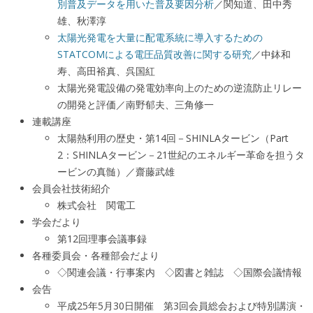
別普及データを用いた普及要因分析
／関知道、田中秀
雄、秋澤淳
太陽光発電を大量に配電系統に導入するための
STATCOMによる電圧品質改善に関する研究
／中鉢和
寿、高田裕真、呉国紅
太陽光発電設備の発電効率向上のための逆流防止リレー
の開発と評価／南野郁夫、三角修一
連載講座
太陽熱利用の歴史・第14回－SHINLAタービン（Part
2：SHINLAタービン－21世紀のエネルギー革命を担うタ
ービンの真髄）／齋藤武雄
会員会社技術紹介
株式会社 関電工
学会だより
第12回理事会議事録
各種委員会・各種部会だより
◇関連会議・行事案内 ◇図書と雑誌 ◇国際会議情報
会告
平成25年5月30日開催 第3回会員総会および特別講演・