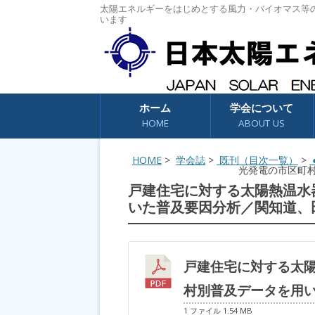
太陽エネルギーをはじめとする風力・バイオマス等
います
コンテンツへスキップ
ホーム
学会について
HOME
ABOUT US
HOME
>
学会誌
>
既刊（目次一覧）
>
●
光発電の市区町
戸建住宅に対する太陽熱温水
いた普及要因分析／関知道、
戸建住宅に対する太
村別普及データを用
1 ファイル
1.54 MB