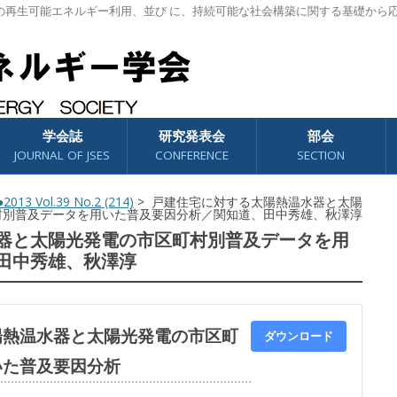
の再生可能エネルギー利用、並び に、持続可能な社会構築に関する基礎から
学会誌
研究発表会
部会
JOURNAL OF JSES
CONFERENCE
SECTION
2013 Vol.39 No.2 (214)
> 戸建住宅に対する太陽熱温水器と太陽
村別普及データを用いた普及要因分析／関知道、田中秀雄、秋澤淳
器と太陽光発電の市区町村別普及データを用
田中秀雄、秋澤淳
陽熱温水器と太陽光発電の市区町
ダウンロード
いた普及要因分析