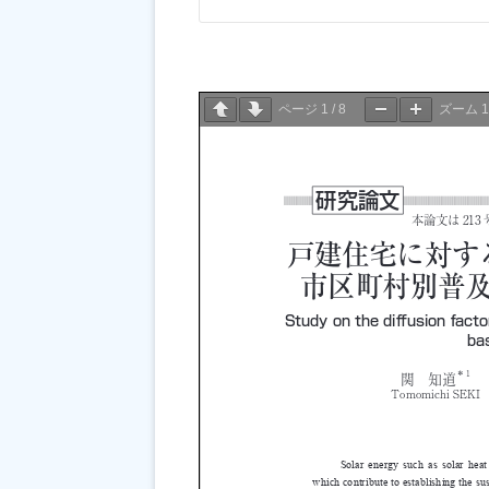
ページ
1
/
8
ズーム