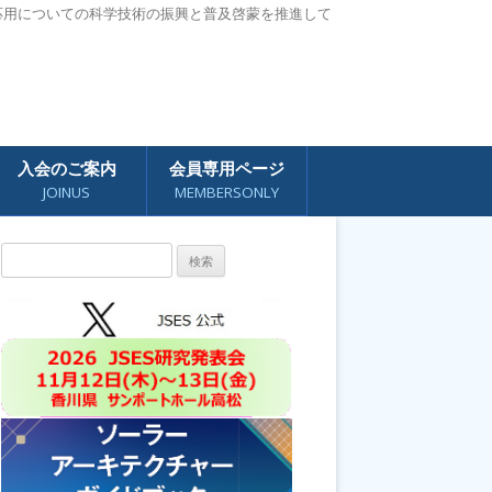
応用についての科学技術の振興と普及啓蒙を推進して
入会のご案内
会員専用ページ
JOINUS
MEMBERSONLY
検
索: