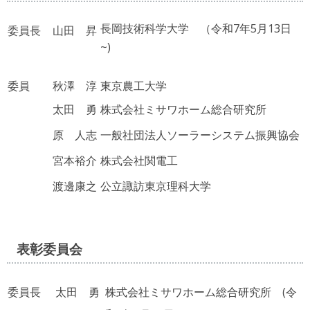
長岡技術科学大学 （令和7
年5
月13日
委員長
山田 昇
~)
委員
秋澤 淳
東京農工大学
太田 勇
株式会社ミサワホーム総合研究所
原 人志
一般社団法人ソーラーシステム振興協会
宮本裕介
株式会社関電工
渡邊康之
公立諏訪東京理科大学
表彰委員会
委員長
太田 勇
株式会社ミサワホーム総合研究所 (令