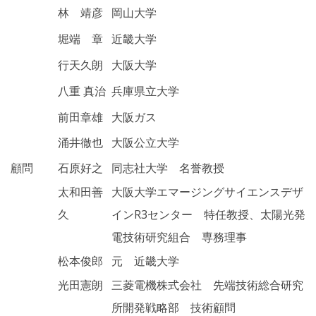
林 靖彦
岡山大学
堀端 章
近畿大学
行天久朗
大阪大学
八重 真治
兵庫県立大学
前田章雄
大阪ガス
涌井徹也
大阪公立大学
顧問
石原好之
同志社大学 名誉教授
太和田善
大阪大学エマージングサイエンスデザ
久
インR3センター 特任教授、太陽光発
電技術研究組合 専務理事
松本俊郎
元 近畿大学
光田憲朗
三菱電機株式会社 先端技術総合研究
所開発戦略部 技術顧問