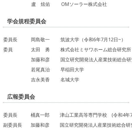
盧 炫佑
OMソーラー株式会社
学会規程委員会
委員長
岡島敬一
筑波大学（令和6年7月12日~）
委員
太田 勇
株式会社ミサワホーム総合研究所
加藤和彦
国立研究開発法人産業技術総合研
若尾真治
早稲田大学
吉永美香
名城大学
広報委員会
委員長
桶真一郎
津山工業高等専門学校 (令和4年7
副委員長
加藤和彦
国立研究開発法人産業技術総合研