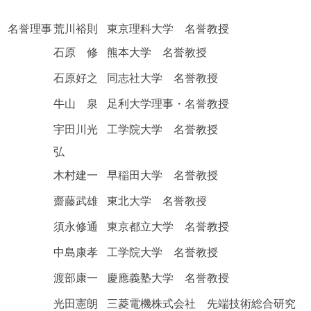
名誉理事
荒川裕則
東京理科大学 名誉教授
石原 修
熊本大学 名誉教授
石原好之
同志社大学 名誉教授
牛山 泉
足利大学理事・名誉教授
宇田川光
工学院大学 名誉教授
弘
木村建一
早稲田大学 名誉教授
齋藤武雄
東北大学 名誉教授
須永修通
東京都立大学 名誉教授
中島康孝
工学院大学 名誉教授
渡部康一
慶應義塾大学 名誉教授
光田憲朗
三菱電機株式会社 先端技術総合研究