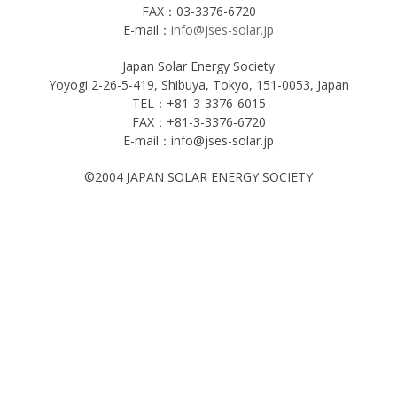
FAX：03-3376-6720
E-mail：
info@jses-solar.jp
Japan Solar Energy Society
Yoyogi 2-26-5-419, Shibuya, Tokyo, 151-0053, Japan
TEL：+81-3-3376-6015
FAX：+81-3-3376-6720
E-mail：info@jses-solar.jp
©2004 JAPAN SOLAR ENERGY SOCIETY