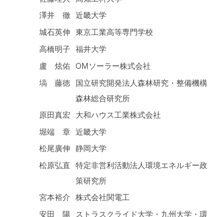
澤井 徹
近畿大学
城石英伸
東京工業高等専門学校
高橋明子
福井大学
盧 炫佑
OMソーラー株式会社
塙 藤徳
国立研究開発法人森林研究・整備機構
森林総合研究所
原田真宏
大和ハウス工業株式会社
堀端 章
近畿大学
松尾廣伸
静岡大学
松原弘直
特定非営利活動法人環境エネルギー政
策研究所
宮本裕介
株式会社関電工
安田 陽
ストラスクライド大学・九州大学・環