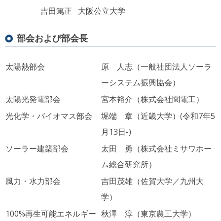
吉田篤正
大阪公立大学
部会および部会長
太陽熱部会
原 人志（一般社団法人ソーラ
ーシステム振興協会）
太陽光発電部会
宮本裕介（株式会社関電工）
光化学・バイオマス部会
堀端 章（近畿大学）(令和7年5
月13日-)
ソーラー建築部会
太田 勇（株式会社ミサワホー
ム総合研究所）
風力・水力部会
吉田茂雄（佐賀大学／九州大
学）
100%再生可能エネルギー
秋澤 淳（東京農工大学）