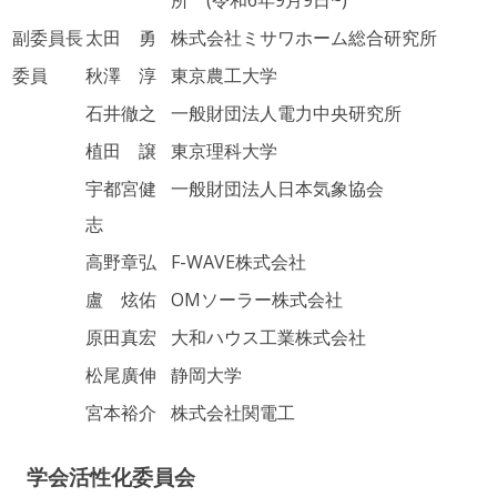
所 (令和6年9月9日~)
副委員長
太田 勇
株式会社ミサワホーム総合研究所
委員
秋澤 淳
東京農工大学
石井徹之
一般財団法人電力中央研究所
植田 譲
東京理科大学
宇都宮健
一般財団法人日本気象協会
志
高野章弘
F-WAVE株式会社
盧 炫佑
OMソーラー株式会社
原田真宏
大和ハウス工業株式会社
松尾廣伸
静岡大学
宮本裕介
株式会社関電工
学会活性化委員会