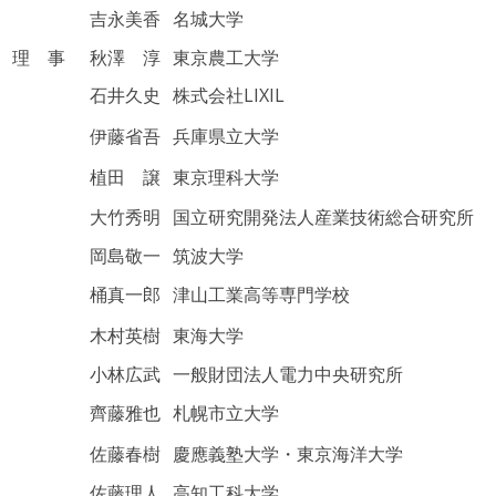
吉永美香
名城大学
理 事
秋澤 淳
東京農工大学
石井久史
株式会社LIXIL
伊藤省吾
兵庫県立大学
植田 譲
東京理科大学
大竹秀明
国立研究開発法人産業技術総合研究所
岡島敬一
筑波大学
桶真一郎
津山工業高等専門学校
木村英樹
東海大学
小林広武
一般財団法人電力中央研究所
齊藤雅也
札幌市立大学
佐藤春樹
慶應義塾大学・東京海洋大学
佐藤理人
高知工科大学