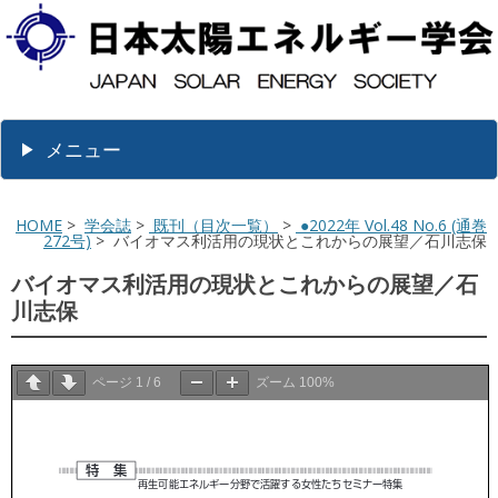
メニュー
HOME
>
学会誌
>
既刊（目次一覧）
>
●2022年 Vol.48 No.6 (通巻
272号)
> バイオマス利活用の現状とこれからの展望／石川志保
バイオマス利活用の現状とこれからの展望／石
川志保
ページ
1
/
6
ズーム
100%