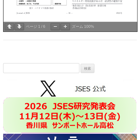
ページ
1
/
6
ズーム
100%
検
索: