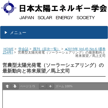
メニュー
HOME
>
学会誌
>
既刊（目次一覧）
>
●2019年 Vol.45 No.6 (通巻
254号)
> 営農型太陽光発電（ソーラーシェアリング）の最新動向と
将来展望／馬上丈司
営農型太陽光発電（ソーラーシェアリング）の
最新動向と将来展望／馬上丈司
ページ
1
/
5
ズーム
100%