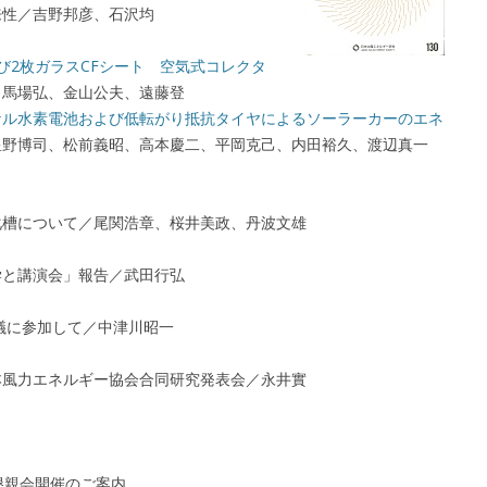
来性／吉野邦彦、石沢均
び2枚ガラスCFシート 空気式コレクタ
、馬場弘、金山公夫、遠藤登
ケル水素電池および低転がり抵抗タイヤによるソーラーカーのエネ
星野博司、松前義昭、高本慶二、平岡克己、内田裕久、渡辺真一
化槽について／尾関浩章、桜井美政、丹波文雄
学と講演会」報告／武田行弘
会議に参加して／中津川昭一
本風力エネルギー協会合同研究発表会／永井實
懇親会開催のご案内