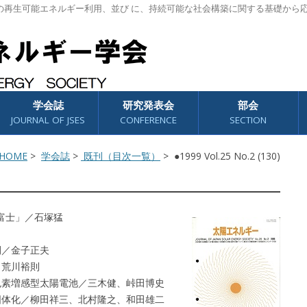
の再生可能エネルギー利用、並び に、持続可能な社会構築に関する基礎から
学会誌
研究発表会
部会
JOURNAL OF JSES
CONFERENCE
SECTION
HOME
>
学会誌
>
既刊（目次一覧）
> ●1999 Vol.25 No.2 (130)
富士」／石塚猛
開／金子正夫
／荒川裕則
色素増感型太陽電池／三木健、峠田博史
固体化／柳田祥三、北村隆之、和田雄二