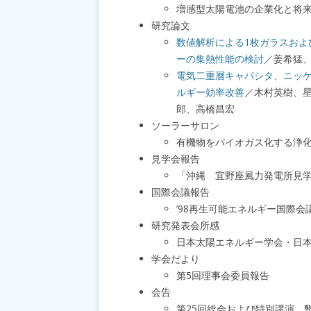
増感型太陽電池の企業化と将
研究論文
数値解析による1枚ガラスおよ
ーの集熱性能の検討
／姜希猛
電気二重層キャパシタ、ニッ
ルギー効率改善
／木村英樹、
郎、高橋昌宏
ソーラーサロン
有機物をバイオガス化する浄
見学会報告
「沖縄 宜野座風力発電所見
国際会議報告
’98再生可能エネルギー国際
研究発表会所感
日本太陽エネルギー学会・日
学会だより
第5回理事会委員報告
会告
第25回総会および特別講演、