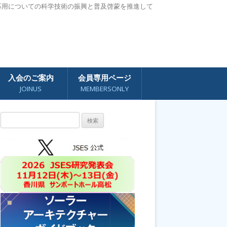
応用についての科学技術の振興と普及啓蒙を推進して
入会のご案内
会員専用ページ
JOINUS
MEMBERSONLY
検
索: