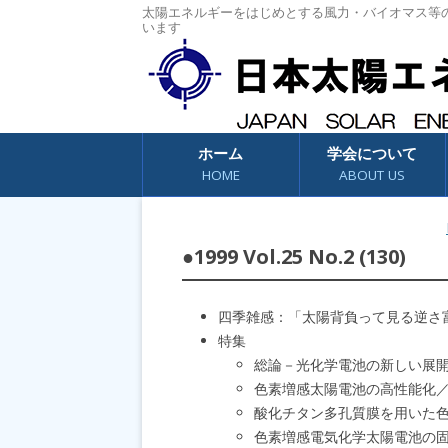
太陽エネルギーをはじめとする風力・バイオマス等
います
コンテンツへスキップ
ホーム
学会について
HOME
ABOUT US
●1999 Vol.25 No.2 (130)
四季雑感：「太陽背負って見る逆さ
特集
総論－光化学電池の新しい展
色素増感太陽電池の高性能化
酸化チタン多孔質膜を用いた
色素増感電気化学太陽電池の