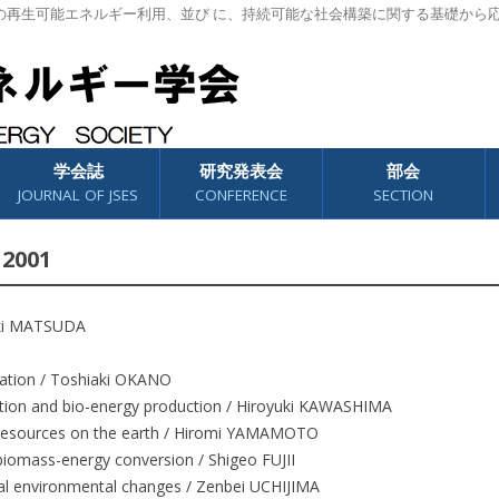
の再生可能エネルギー利用、並び に、持続可能な社会構築に関する基礎から
学会誌
研究発表会
部会
JOURNAL OF JSES
CONFERENCE
SECTION
 2001
aki MATSUDA
zation / Toshiaki OKANO
tion and bio-energy production / Hiroyuki KAWASHIMA
resources on the earth / Hiromi YAMAMOTO
biomass-energy conversion / Shigeo FUJII
al environmental changes / Zenbei UCHIJIMA