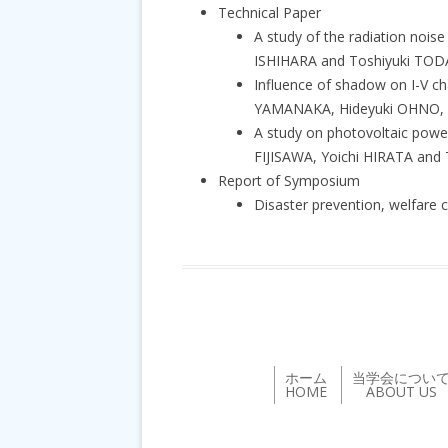
Technical Paper
A study of the radiation noi
ISHIHARA and Toshiyuki TO
Influence of shadow on I-V 
YAMANAKA, Hideyuki OHNO, 
A study on photovoltaic powe
FIJISAWA, Yoichi HIRATA and
Report of Symposium
Disaster prevention, welfare 
ホーム
当学会につい
HOME
ABOUT US