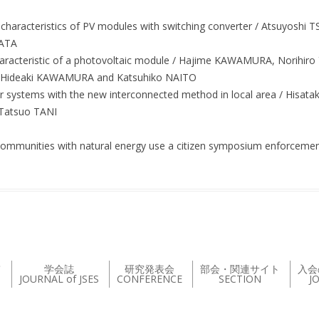
se characteristics of PV modules with switching converter / Atsuyos
DATA
characteristic of a photovoltaic module / Hajime KAWAMURA, Norihi
Hideaki KAWAMURA and Katsuhiko NAITO
r systems with the new interconnected method in local area / Hisa
 Tatsuo TANI
communities with natural energy use a citizen symposium enforcement
て
学会誌
研究発表会
部会・関連サイト
入会
JOURNAL of JSES
CONFERENCE
SECTION
J