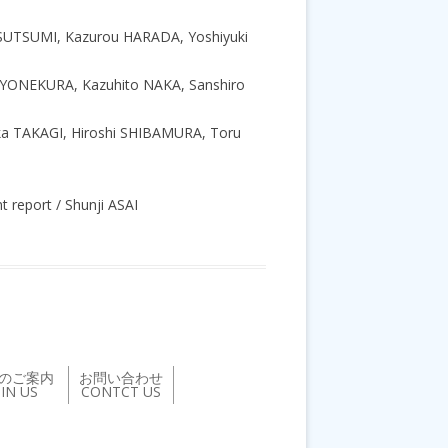
hi TSUTSUMI, Kazurou HARADA, Yoshiyuki
ro YONEKURA, Kazuhito NAKA, Sanshiro
taka TAKAGI, Hiroshi SHIBAMURA, Toru
 report / Shunji ASAI
のご案内
お問い合わせ
OIN US
CONTCT US