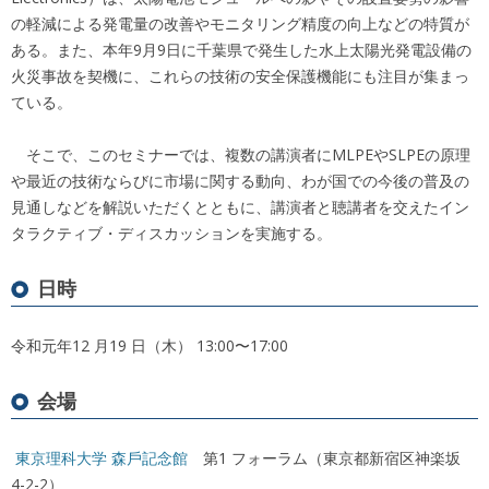
の軽減による発電量の改善やモニタリング精度の向上などの特質が
ある。また、本年9月9日に千葉県で発生した水上太陽光発電設備の
火災事故を契機に、これらの技術の安全保護機能にも注目が集まっ
ている。
そこで、このセミナーでは、複数の講演者にMLPEやSLPEの原理
や最近の技術ならびに市場に関する動向、わが国での今後の普及の
見通しなどを解説いただくとともに、講演者と聴講者を交えたイン
タラクティブ・ディスカッションを実施する。
日時
令和元年12 ⽉19 ⽇（木） 13:00〜17:00
会場
東京理科⼤学 森⼾記念館
第1 フォーラム（東京都新宿区神楽坂
4-2-2）