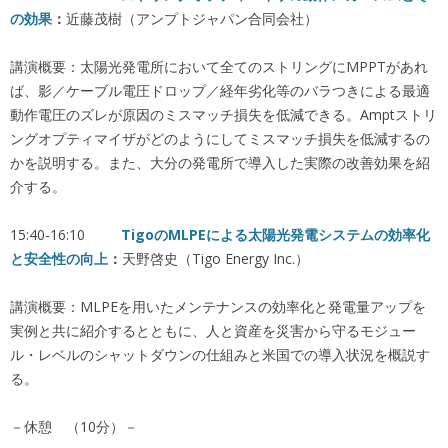
の効果
：
近藤茂樹（アンプトジャパン合同会社）
講演概要：太陽光発電所において全てのストリングにMPPTがあれ
ば、影／ケーブル電圧ドロップ／経年劣化等のバラつきによる最適
動作電圧のズレが原因のミスマッチ損失を低減できる。Amptストリ
ングオプティマイザがどのようにしてミスマッチ損失を低減するの
かを説明する。また、大分の発電所で導入した実際の改善効果を紹
介する。
15:40-16:10
Tigo
のMLPEによる太陽光発電システムの効率化
と安全性の向上
：
天野啓史（Tigo Energy Inc.）
講演概要：MLPEを用いたメンテナンスの効率化と発電量アップを
実例と共に紹介するとともに、人と資産を災害から守るモジュー
ル・レベルのシャットダウンの仕組みと米国での導入状況を概説す
る。
－休憩 （10分）－