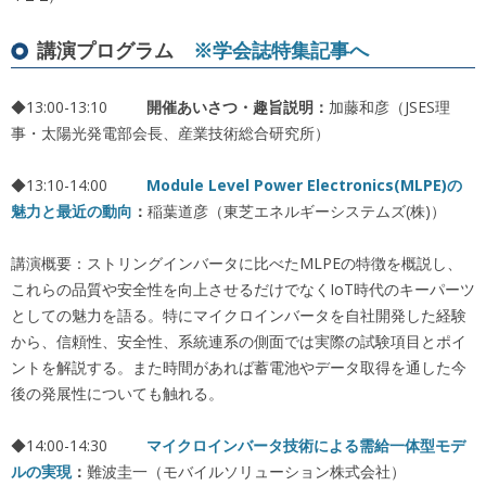
講演プログラム
※学会誌特集記事へ
◆13:00-13:10
開催あいさつ・趣旨説明：
加藤和彦（JSES理
事・太陽光発電部会長、産業技術総合研究所）
◆13:10-14:00
Module Level Power Electronics(MLPE)
の
魅力と最近の動向
：
稲葉道彦（東芝エネルギーシステムズ(株)）
講演概要：ストリングインバータに比べたMLPEの特徴を概説し、
これらの品質や安全性を向上させるだけでなくIoT時代のキーパーツ
としての魅力を語る。特にマイクロインバータを自社開発した経験
から、信頼性、安全性、系統連系の側面では実際の試験項目とポイ
ントを解説する。また時間があれば蓄電池やデータ取得を通した今
後の発展性についても触れる。
◆14:00-14:30
マイクロインバータ技術による需給一体型モデ
ルの実現
：
難波圭一（モバイルソリューション株式会社）