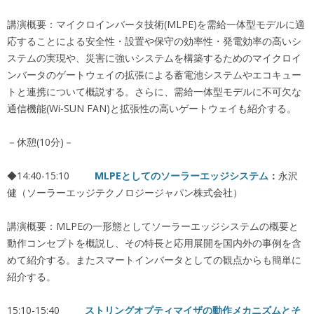
講演概要：マイクロインバータ技術(MLPE)を需給一体型モデルに適
応することによる安全性・設置や保守の効率性・発電効率の高いシ
ステムの実現や、災害に強いシステムを構築するためのマイクロイ
ンバータのゲートウェイの拡張による蓄電池システムやエコキュー
トと連携について概説する。さらに、需給一体型モデルに不可欠な
通信機能(Wi-SUN FAN)と拡張性の高いゲートウェイも紹介する。
－休憩(10分)－
◆14:40-15:10
MLPE
としてのソーラーエッジシステム
：
永沢
健（ソーラーエッジテクノロジージャパン株式会社）
講演概要：MLPEの一形態としてソーラーエッジシステムの概要と
動作コンセプトを概説し、その特長と応用展開を国内外の事例を含
めて紹介する。またスマートインバータとしての観点からも簡単に
紹介する。
15:10-15:40
ストリングオプティマイザの動作メカニズムとそ