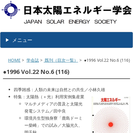
メニュー
HOME
>
学会誌
>
既刊（目次一覧）
> ●1996 Vol.22 No.6 (116)
●1996 Vol.22 No.6 (116)
四季雑感：人類の未来は自然との共生／小林久雄
特集：太陽熱（＋光）利用実例集産業
マルチメディアの普及と太陽光
発電システム／田中良
環境共生型独身寮「鹿島ドーミ
ー柴崎」での試み／大脇光久、
岡千秋