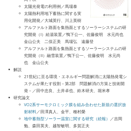
太陽光発電の利用例／馬場泰
太陽熱利用地下蓄熱に関する実
用化開発／大城英行、川上英樹
アルファルト路面を集熱面とするソーラーシステムの研
究開発（I）給湯装置／鴨下公一、佐藤俊明 水元尚也
金山公夫 二俣正美 馬場弘 遠藤登
アルファルト路面を集熱面とするソーラーシステムの研
究開発（II）融雪装置／鴨下公一、佐藤俊明 水元尚
也 金山公夫
解説
21世紀に亘る環境・エネルギー問題解消に太陽熱発電シ
ステムが果たす役割－第2部 問題解消の方策と技術開
発－／田中忠良、土井卓也、鈴木研夫、堀米孝
研究論文
VO2系サーモクロミック膜を組み合わせた新規の選択放
射材料
／田澤真人、金平、種村榮
地中蓄熱型ソーラー温室に関する研究（続報）
／吉岡
勉、森田英夫、越智敏明、多賀正夫