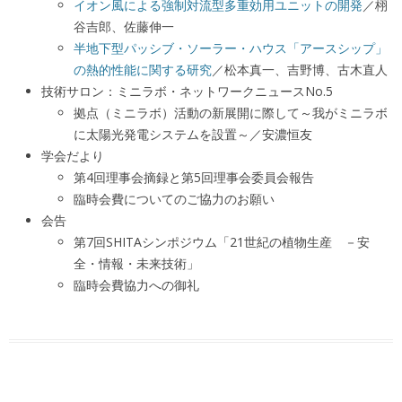
イオン風による強制対流型多重効用ユニットの開発
／栩
谷吉郎、佐藤伸一
半地下型パッシブ・ソーラー・ハウス「アースシップ」
の熱的性能に関する研究
／松本真一、吉野博、古木直人
技術サロン：ミニラボ・ネットワークニュースNo.5
拠点（ミニラボ）活動の新展開に際して～我がミニラボ
に太陽光発電システムを設置～／安濃恒友
学会だより
第4回理事会摘録と第5回理事会委員会報告
臨時会費についてのご協力のお願い
会告
第7回SHITAシンポジウム「21世紀の植物生産 －安
全・情報・未来技術」
臨時会費協力への御礼