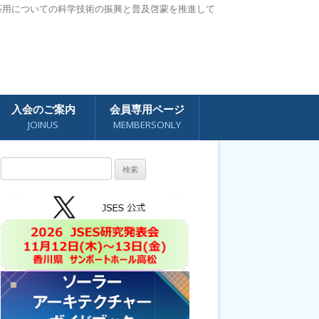
応用についての科学技術の振興と普及啓蒙を推進して
入会のご案内
会員専用ページ
JOINUS
MEMBERSONLY
検
索: