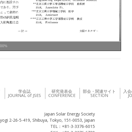
100%
て
学会誌
研究発表会
部会・関連サイト
入会
JOURNAL of JSES
CONFERENCE
SECTION
J
Japan Solar Energy Society
yogi 2-26-5-419, Shibuya, Tokyo, 151-0053, Japan
TEL：+81-3-3376-6015