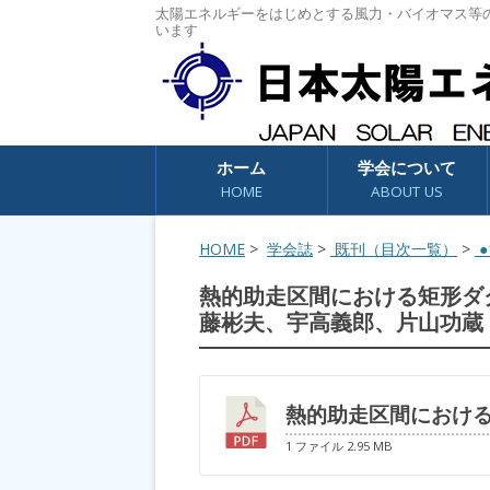
太陽エネルギーをはじめとする風力・バイオマス等
います
コンテンツへスキップ
ホーム
学会について
HOME
ABOUT US
HOME
>
学会誌
>
既刊（目次一覧）
>
●1
熱的助走区間における矩形ダ
藤彬夫、宇高義郎、片山功蔵
熱的助走区間におけ
1 ファイル
2.95 MB