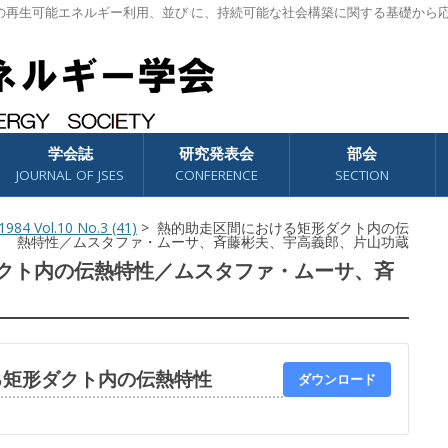
の再生可能エネルギー利用、並び に、持続可能な社会構築に関する基礎から
学会誌
研究発表会
部会
JOURNAL OF JSES
CONFERENCE
SECTION
984 Vol.10 No.3 (41)
> 熱的助走区間における矩形ダクト内の伝
熱特性／ムスタファ・ムーサ、斉藤彬夫、宇高義郎、片山功蔵
クト内の伝熱特性／ムスタファ・ムーサ、斉
る矩形ダクト内の伝熱特性
ダウンロード