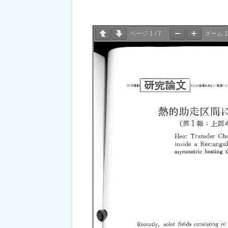
ページ
1
/
7
ズーム