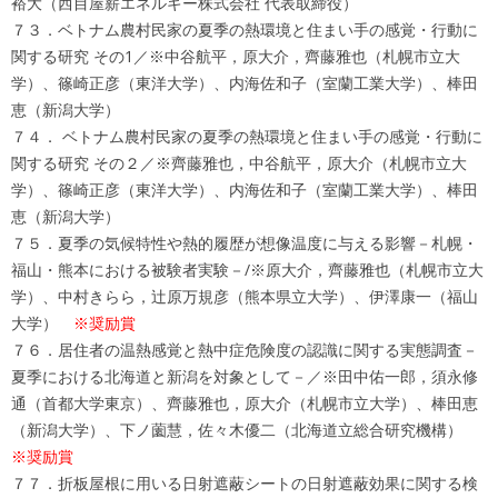
裕大（西目屋薪エネルギー株式会社 代表取締役）
７３．ベトナム農村民家の夏季の熱環境と住まい手の感覚・行動に
関する研究 その1／※中谷航平，原大介，齊藤雅也（札幌市立大
学）、篠崎正彦（東洋大学）、内海佐和子（室蘭工業大学）、棒田
恵（新潟大学）
７４． ベトナム農村民家の夏季の熱環境と住まい手の感覚・行動に
関する研究 その２／※齊藤雅也，中谷航平，原大介（札幌市立大
学）、篠崎正彦（東洋大学）、内海佐和子（室蘭工業大学）、棒田
恵（新潟大学）
７５．夏季の気候特性や熱的履歴が想像温度に与える影響－札幌・
福山・熊本における被験者実験－/※原大介，齊藤雅也（札幌市立大
学）、中村きらら，辻原万規彦（熊本県立大学）、伊澤康一（福山
大学）
※奨励賞
７６．居住者の温熱感覚と熱中症危険度の認識に関する実態調査－
夏季における北海道と新潟を対象として－／※田中佑一郎，須永修
通（首都大学東京）、齊藤雅也，原大介（札幌市立大学）、棒田恵
（新潟大学）、下ノ薗慧，佐々木優二（北海道立総合研究機構）
※奨励賞
７７．折板屋根に用いる日射遮蔽シートの日射遮蔽効果に関する検