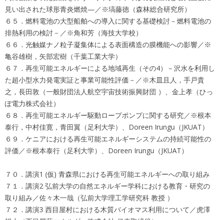
見い出された球形青炎燃焼—／※塙藤徳（森林総合研究所）
６５．燃料電池の大型船舶への導入に関する基礎検討－燃料電池の
排熱利用の検討－／※角和芳（海技大学校）
６６．光触媒ナノ粒子凝集体による表面構造の膜機能への影響／※
亀谷雄樹，矢部宏樹（千葉工業大学）
６７．再生可能エネルギーによる地域再生（その4）－沢水を利用し
た超小型水力発電実証と事業可能性評価－／※木皿且人，手戸貴
之，長田敦（一般財団法人航空宇宙技術振興財団 ）、金上孝（ひっ
ぽ電力株式会社）
６８．再生可能エネルギー駆動ロープポンプに関する研究／※根本
泰行，中村佳寛，青田翼（足利大学）、Doreen Irungu（JKUAT）
６９．ケニアにおける再生可能エネルギーシステムの持続可能性の
評価／※根本泰行（足利大学）、Doreen Irungu（JKUAT）
７０．講演1 (仮) 青森県における再生可能エネルギーへの取り組み
７１．講演2 弘前大学の自然エネルギー学科における教育・研究の
取り組み／佐々木一哉（弘前大学理工学研究科 教授 ）
７２．講演3 西目屋村における木質バイオマス利用について／虎澤