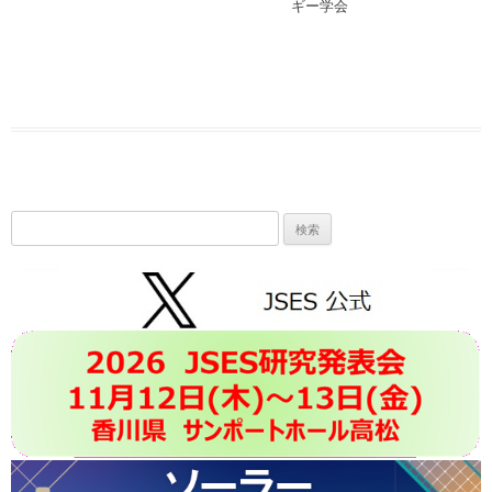
ギー学会
検
索: