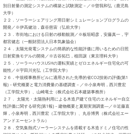
別日射量の測定システムの構築と試験測定－／※曽我和弘（鹿児島
大学）
２２．ソーラーシェアリング用日射シミュレーションプログラムの
開発／※伊高健治，森谷慈宙（弘前大学）
２３．市街地における日射の移動観測／※板垣昭彦，安藤真一，宇
都宮健志（一般財団法人日本気象協会）
２４．太陽光発電システムの簡易的な性能評価に用いるための日照
日射変換モデルの開発／※古谷拓巳，植田譲（東京理科大学）
２５．ソーラーハウスUSHの運転実績とゼロエネルギー住宅化の可
能性／※宇田川光弘（工学院大学）
２６．中規模事務所ビルに適用された先導的省CO2技術の評価(第1
報)－研究概要と電力消費量の基礎調査－／※小泉寿明，西川豊宏
（工学院大学）、山崎竜士（株式会社石本建築事務所）
２７． 太陽光・太陽熱利用による木造戸建て住宅のエネルギー自立
性評価に関する研究(第1報)－建物概要と夏期実測調査―／※近藤直
輝，小泉寿明，西川豊宏（工学院大学）、丸谷博男（株式会社エー
アンドエーセントラル）
２８．空気集熱式ソーラーシステムを搭載する木造ドミノ住宅の性