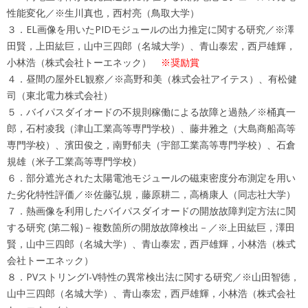
性能変化／※生川真也，西村亮（鳥取大学）
３．EL画像を用いたPIDモジュールの出力推定に関する研究／※澤
田賢，上田紘巨，山中三四郎（名城大学）、青山泰宏，西戸雄輝，
小林浩（株式会社トーエネック）
※奨励賞
４．昼間の屋外EL観察／※高野和美（株式会社アイテス）、有松健
司（東北電力株式会社）
５．バイパスダイオードの不規則稼働による故障と過熱／※桶真一
郎，石村凌我（津山工業高等専門学校）、藤井雅之（大島商船高等
専門学校）、濱田俊之，南野郁夫（宇部工業高等専門学校）、石倉
規雄（米子工業高等専門学校）
６．部分遮光された太陽電池モジュールの磁束密度分布測定を用い
た劣化特性評価／※佐藤弘規，藤原耕二，高橋康人（同志社大学）
７．熱画像を利用したバイパスダイオードの開放故障判定方法に関
する研究 (第二報)－複数箇所の開放故障検出－／※上田紘巨，澤田
賢，山中三四郎（名城大学）、青山泰宏，西戸雄輝，小林浩（株式
会社トーエネック）
８．PVストリングI-V特性の異常検出法に関する研究／※山田智徳，
山中三四郎（名城大学）、青山泰宏，西戸雄輝，小林浩（株式会社