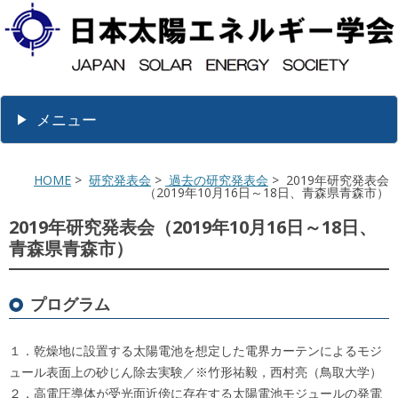
メニュー
HOME
>
研究発表会
>
過去の研究発表会
> 2019年研究発表会
（2019年10月16日～18日、青森県青森市）
2019年研究発表会（2019年10月16日～18日、
青森県青森市）
プログラム
１．乾燥地に設置する太陽電池を想定した電界カーテンによるモジ
ュール表面上の砂じん除去実験／※竹形祐毅，西村亮（鳥取大学）
２．高電圧導体が受光面近傍に存在する太陽電池モジュールの発電