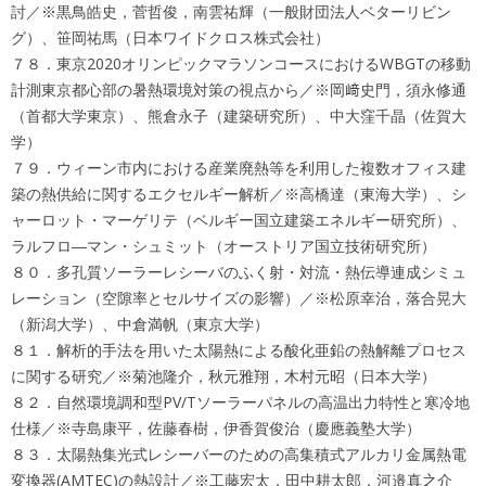
討／※黒鳥皓史，菅哲俊，南雲祐輝（一般財団法人ベターリビン
グ）、笹岡祐馬（日本ワイドクロス株式会社）
７８．東京2020オリンピックマラソンコースにおけるWBGTの移動
計測東京都心部の暑熱環境対策の視点から／※岡﨑史門，須永修通
（首都大学東京）、熊倉永子（建築研究所）、中大窪千晶（佐賀大
学）
７９．ウィーン市内における産業廃熱等を利用した複数オフィス建
築の熱供給に関するエクセルギー解析／※高橋達（東海大学）、シ
ャーロット・マーゲリテ（ベルギー国立建築エネルギー研究所）、
ラルフロ―マン・シュミット（オーストリア国立技術研究所）
８０．多孔質ソーラーレシーバのふく射・対流・熱伝導連成シミュ
レーション（空隙率とセルサイズの影響）／※松原幸治，落合晃大
（新潟大学）、中倉満帆（東京大学）
８１．解析的手法を用いた太陽熱による酸化亜鉛の熱解離プロセス
に関する研究／※菊池隆介，秋元雅翔，木村元昭（日本大学）
８２．自然環境調和型PV/Tソーラーパネルの高温出力特性と寒冷地
仕様／※寺島康平，佐藤春樹，伊香賀俊治（慶應義塾大学）
８３．太陽熱集光式レシーバーのための高集積式アルカリ金属熱電
変換器(AMTEC)の熱設計／※工藤宏太，田中耕太郎，河邉真之介