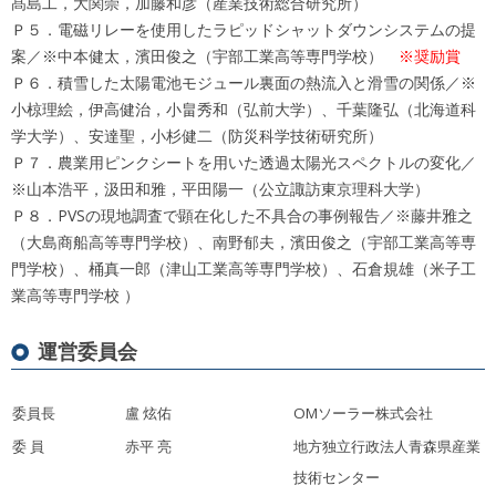
髙島工，大関崇，加藤和彦（産業技術総合研究所）
Ｐ５．電磁リレーを使用したラピッドシャットダウンシステムの提
案／※中本健太，濱田俊之（宇部工業高等専門学校）
※奨励賞
Ｐ６．積雪した太陽電池モジュール裏面の熱流入と滑雪の関係／※
小椋理絵，伊高健治，小畠秀和（弘前大学）、千葉隆弘（北海道科
学大学）、安達聖，小杉健二（防災科学技術研究所）
Ｐ７．農業用ピンクシートを用いた透過太陽光スペクトルの変化／
※山本浩平，汲田和雅，平田陽一（公立諏訪東京理科大学）
Ｐ８．PVSの現地調査で顕在化した不具合の事例報告／※藤井雅之
（大島商船高等専門学校）、南野郁夫，濱田俊之（宇部工業高等専
門学校）、桶真一郎（津山工業高等専門学校）、石倉規雄（米子工
業高等専門学校 ）
運営委員会
委員長
盧 炫佑
OMソーラー株式会社
委 員
赤平 亮
地方独立行政法人青森県産業
技術センター