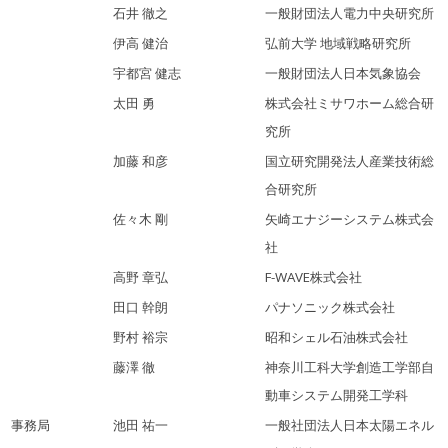
石井 徹之
一般財団法人電力中央研究所
伊高 健治
弘前大学 地域戦略研究所
宇都宮 健志
一般財団法人日本気象協会
太田 勇
株式会社ミサワホーム総合研
究所
加藤 和彦
国立研究開発法人産業技術総
合研究所
佐々木 剛
矢崎エナジーシステム株式会
社
高野 章弘
F-WAVE株式会社
田口 幹朗
パナソニック株式会社
野村 裕宗
昭和シェル石油株式会社
藤澤 徹
神奈川工科大学創造工学部自
動車システム開発工学科
事務局
池田 祐一
一般社団法人日本太陽エネル