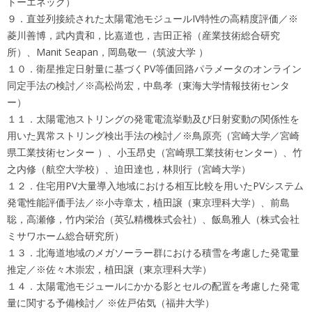
トーエネック）
９．直並列接続された太陽電池モジュールIV特性の高精度評価／※
菱川善博，武内貴和，比嘉道也，吉田正裕（産業技術総合研究
所）、Manit Seapan，岡島敬一（筑波大学 ）
１０．衛星推定日射量に基づくPV等価回路パラメータのオンライン
同定手法の検討／※高松尚宏，中島孝（東海大学情報技術センタ
ー）
１１．太陽電池ストリングの発電電流挙動及び日射変動の関係性を
用いた異常ストリング検出手法の検討／※鳥原亮（宮崎大学／宮崎
県工業技術センター ）、小玉昂史（宮崎県工業技術センター）、竹
之内修（航空大学校）、迫田達也，林則行（宮崎大学）
１２．住宅用PV大量導入地域における相互比較を用いたPVシステム
発電性能評価手法／※小寺章太，植田譲（東京理科大学）、前島
聡，高瀬修，竹内栄治（英弘精機株式会社）、飯島雅人（株式会社
ミサワホーム総合研究所）
１３．北海道地域のメガソーラー群における積雪を考慮した発電量
推定／※佐々木崇宏，植田譲（東京理科大学）
１４．太陽電池モジュールにかかる影とセルの配置を考慮した発電
量に関する予備検討／ ※佐戸佑気（福井大学）