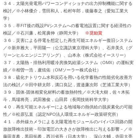
３４．太陽光発電用パワーコンディショナの出力抑制機能に関する
検討／※小林優介，雪田和人，松村年郎，後藤泰之（愛知工業大
学）
３５．卒FIT後の既設PVシステムへの蓄電池設置に関する経済性の
検証／※石川廉，松尾廣伸（静岡大学）
※奨励賞
３６．災害による停電を想定した再生可能エネルギー復旧システム
／※新井雅大，平田陽一（公立諏訪東京理科大学）、石井美久（グ
リーンヒルエンジニアリング）、山本永（株式会社イースリー）
３７．太陽熱・排熱利用暖冷房換気給湯システム（OMX）の運転実
績／※相曽一浩，盧炫佑（OMソーラー株式会社）
３８．硫化ナトリウム水和反応を用いる化学蓄熱の性能劣化改善方
法の検討／※田中耕太郎，溝口良記，渡邉廉次郎（芝浦工業大学）
３９．固体-固体相変化材料の蓄放熱特性／※大滝大樹，佐々木拓
斗，馬場将亮，武田雅俊，山田昇（長岡技術科学大学）
４０．再生可能エネルギーによる地域毎の熱供給の脱炭素化の可能
性／※松原弘直（認定NPO法人環境エネルギー政策研究所）
４１．赤外線カメラによる太陽電池モジュールのバイパス回路の開
放故障検出技術－印加電圧の大きさが故障検出に与える影響－／※
藤田直希，黒田拓希，西川省吾（日本大学）、深山大輔，寺田大亮