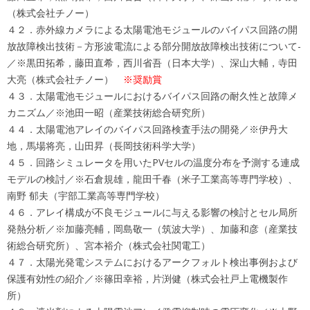
（株式会社チノー）
４２．赤外線カメラによる太陽電池モジュールのバイパス回路の開
放故障検出技術－方形波電流による部分開放故障検出技術について-
／※黒田拓希，藤田直希，西川省吾（日本大学）、深山大輔，寺田
大亮（株式会社チノー）
※奨励賞
４３．太陽電池モジュールにおけるバイパス回路の耐久性と故障メ
カニズム／※池田一昭（産業技術総合研究所）
４４．太陽電池アレイのバイパス回路検査手法の開発／※伊丹大
地，馬場将亮，山田昇（長岡技術科学大学）
４５．回路シミュレータを用いたPVセルの温度分布を予測する連成
モデルの検討／※石倉規雄，龍田千春（米子工業高等専門学校）、
南野 郁夫（宇部工業高等専門学校）
４６．アレイ構成が不良モジュールに与える影響の検討とセル局所
発熱分析／※加藤亮輔，岡島敬一（筑波大学）、加藤和彦（産業技
術総合研究所）、宮本裕介（株式会社関電工）
４７．太陽光発電システムにおけるアークフォルト検出事例および
保護有効性の紹介／※篠田幸裕，片渕健（株式会社戸上電機製作
所）