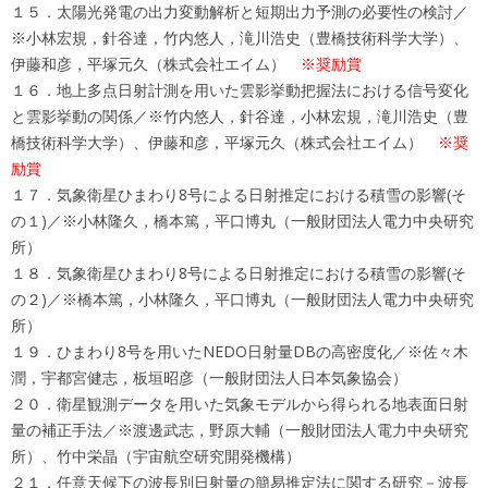
１５．太陽光発電の出力変動解析と短期出力予測の必要性の検討／
※小林宏規，針谷達，竹内悠人，滝川浩史（豊橋技術科学大学）、
伊藤和彦，平塚元久（株式会社エイム）
※奨励賞
１６．地上多点日射計測を用いた雲影挙動把握法における信号変化
と雲影挙動の関係／※竹内悠人，針谷達，小林宏規，滝川浩史（豊
橋技術科学大学）、伊藤和彦，平塚元久（株式会社エイム）
※奨
励賞
１７．気象衛星ひまわり8号による日射推定における積雪の影響(そ
の１)／※小林隆久，橋本篤，平口博丸（一般財団法人電力中央研究
所）
１８．気象衛星ひまわり8号による日射推定における積雪の影響(そ
の２)／※橋本篤，小林隆久，平口博丸（一般財団法人電力中央研究
所）
１９．ひまわり8号を用いたNEDO日射量DBの高密度化／※佐々木
潤，宇都宮健志，板垣昭彦（一般財団法人日本気象協会）
２０．衛星観測データを用いた気象モデルから得られる地表面日射
量の補正手法／※渡邊武志，野原大輔（一般財団法人電力中央研究
所）、竹中栄晶（宇宙航空研究開発機構）
２１．任意天候下の波長別日射量の簡易推定法に関する研究－波長