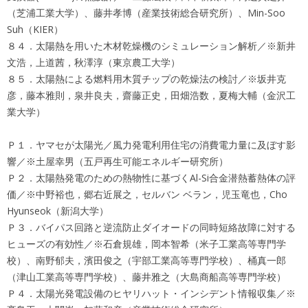
（芝浦工業大学）、藤井孝博（産業技術総合研究所）、Min-Soo
Suh（KIER）
８４．太陽熱を用いた木材乾燥機のシミュレーション解析／※新井
文浩，上道茜，秋澤淳（東京農工大学）
８５．太陽熱による燃料用木質チップの乾燥法の検討／※坂井克
彦，藤本雅則，泉井良夫，齋藤正史，田畑浩数，夏梅大輔（金沢工
業大学）
Ｐ１．ヤマセが太陽光／風力発電利用住宅の消費電力量に及ぼす影
響／※土屋幸男（五戸再生可能エネルギー研究所）
Ｐ２．太陽熱発電のための熱物性に基づくAl-Si合金潜熱蓄熱体の評
価／※中野裕也，郷右近展之，セルバン ベラン，児玉竜也，Cho
Hyunseok（新潟大学）
Ｐ３．バイパス回路と逆流防止ダイオードの同時短絡故障に対する
ヒューズの有効性／※石倉規雄，岡本智希（米子工業高等専門学
校）、南野郁夫，濱田俊之（宇部工業高等専門学校）、桶真一郎
（津山工業高等専門学校）、藤井雅之（大島商船高等専門学校）
Ｐ４．太陽光発電設備のヒヤリハット・インシデント情報収集／※