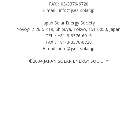
FAX：03-3376-6720
E-mail：
info@jses-solar.jp
Japan Solar Energy Society
Yoyogi 2-26-5-419, Shibuya, Tokyo, 151-0053, Japan
TEL：+81-3-3376-6015
FAX：+81-3-3376-6720
E-mail：info@jses-solar.jp
©2004 JAPAN SOLAR ENERGY SOCIETY