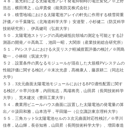
４８．遮光剤による太陽電池アレイ発電抑制時の電圧変化／※上野
浩志，横田博之，山岸貴俊（能美防災株式会社）
４９．積雪地域における太陽電池アレイの軒先に作用する積雪荷重
評価／※千葉隆弘（北海道科学大学 ）安達聖，小杉健二（防災科学
技術研究所）、伊高健司（弘前大学）
５０．太陽電池ストリングの高絶縁抵抗領域の測定を可能とする計
測器の開発／※髙島工 ，池田一昭，大関崇（産業技術総合研究所）
５１．PVシステムにおける火災リスク軽減措置評価の検討／※岡島
敬一，小林樹（筑波大学）
５２．設置条件の異なるモジュールが混在した大規模PVシステムの
性能評価に関する検討／※末次光彦，髙橋康人，藤原耕二（同志社
大学）
５３．3次元曲面太陽電池モジュールにおけるBPD適性配置に関す
る検討／※早川佳孝，内田拓志，馬場将亮，山田昇（長岡技術科学
大学）、荒木建次（豊田工業大学）
５４．農業用ビニールハウス曲面に設置した太陽電池の発電量の算
出／※汲田和雅，山本浩平，平田陽一（公立諏訪東京理科大学）
５５．三角カットSi太陽電池セルの３次元曲面対応性検討／※早川
佳孝，込山輝，長谷知将，山田昇（長岡技術科学大学）、増田泰造