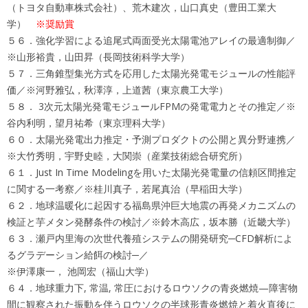
（トヨタ自動車株式会社）、荒木建次，山口真史（豊田工業大
学）
※奨励賞
５６．強化学習による追尾式両面受光太陽電池アレイの最適制御／
※山形裕貴，山田昇（長岡技術科学大学）
５７．三角錐型集光方式を応用した太陽光発電モジュールの性能評
価／※河野雅弘，秋澤淳，上道茜（東京農工大学）
５８． 3次元太陽光発電モジュールFPMの発電電力とその推定／※
谷内利明，望月祐希（東京理科大学）
６０．太陽光発電出力推定・予測プロダクトの公開と異分野連携／
※大竹秀明，宇野史睦，大関崇（産業技術総合研究所）
６１．Just In Time Modelingを用いた太陽光発電量の信頼区間推定
に関する一考察／※桂川真子，若尾真治（早稲田大学）
６２．地球温暖化に起因する福島県沖巨大地震の再発メカニズムの
検証と芋メタン発酵条件の検討／※鈴木高広，坂本勝（近畿大学）
６３．瀬戸内里海の次世代養殖システムの開発研究─CFD解析によ
るグラデーション給餌の検討─／
※伊澤康一， 池岡宏（福山大学）
６４．地球重力下, 常温, 常圧におけるロウソクの青炎燃焼—障害物
間に観察された振動を伴うロウソクの半球形青炎燃焼と着火直後に