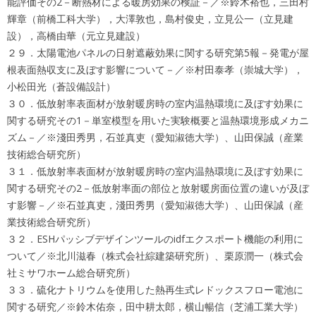
能評価その2－断熱材による暖房効果の検証－／※鈴木裕也，三田村
輝章（前橋工科大学），大澤敦也，島村俊史，立見公一（立見建
設），高橋由華（元立見建設）
２９．太陽電池パネルの日射遮蔽効果に関する研究第5報－発電が屋
根表面熱収支に及ぼす影響について－／※村田泰孝（崇城大学），
小松田光（蒼設備設計）
３０．低放射率表面材が放射暖房時の室内温熱環境に及ぼす効果に
関する研究その1－単室模型を用いた実験概要と温熱環境形成メカニ
ズム－／※淺田秀男，石並真吏（愛知淑徳大学）、山田保誠（産業
技術総合研究所）
３１．低放射率表面材が放射暖房時の室内温熱環境に及ぼす効果に
関する研究その2－低放射率面の部位と放射暖房面位置の違いが及ぼ
す影響－／※石並真吏，淺田秀男（愛知淑徳大学）、山田保誠（産
業技術総合研究所）
３２．ESHパッシブデザインツールのidfエクスポート機能の利用に
ついて／※北川滋春（株式会社綜建築研究所）、栗原潤一（株式会
社ミサワホーム総合研究所）
３３．硫化ナトリウムを使用した熱再生式レドックスフロー電池に
関する研究／※鈴木佑奈，田中耕太郎，横山暢信（芝浦工業大学）