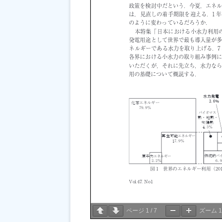
ページ
1
/
7
ズーム