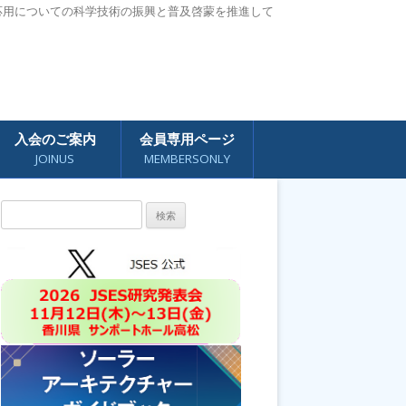
応用についての科学技術の振興と普及啓蒙を推進して
入会のご案内
会員専用ページ
JOINUS
MEMBERSONLY
検
索: