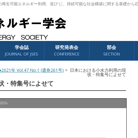
の再生可能エネルギー利用、並び に、持続可能な社会構築に関する基礎から
学会誌
研究発表会
部会
JOURNAL OF JSES
CONFERENCE
SECTION
2021年 Vol.47 No.1 (通巻261号)
> 日本における小水力利用の現
状・特集号によせて
状・特集号によせて
100%