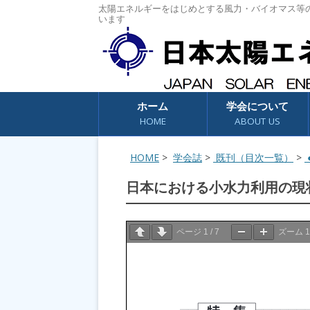
太陽エネルギーをはじめとする風力・バイオマス等
います
コンテンツへスキップ
ホーム
学会について
HOME
ABOUT US
HOME
>
学会誌
>
既刊（目次一覧）
>
●
日本における小水力利用の現
ページ
1
/
7
ズーム