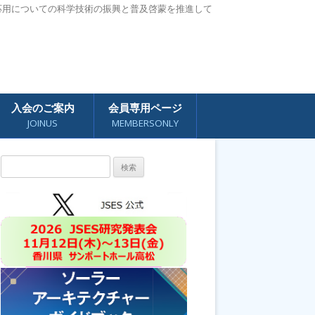
応用についての科学技術の振興と普及啓蒙を推進して
入会のご案内
会員専用ページ
JOINUS
MEMBERSONLY
検
索: