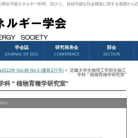
の再生可能エネルギー利用、並び に、持続可能な社会構築に関する基礎から
学会誌
研究発表会
部会
JOURNAL OF JSES
CONFERENCE
SECTION
2022年 Vol.48 No.5 (通巻271号)
> 近畿大学生物理工学部生物工
学科 “ 植物育種学研究室”
科 “ 植物育種学研究室”
100%