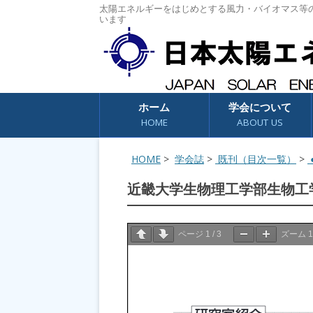
太陽エネルギーをはじめとする風力・バイオマス等
います
コンテンツへスキップ
ホーム
学会について
HOME
ABOUT US
HOME
>
学会誌
>
既刊（目次一覧）
>
●
近畿大学生物理工学部生物工学
ページ
1
/
3
ズーム