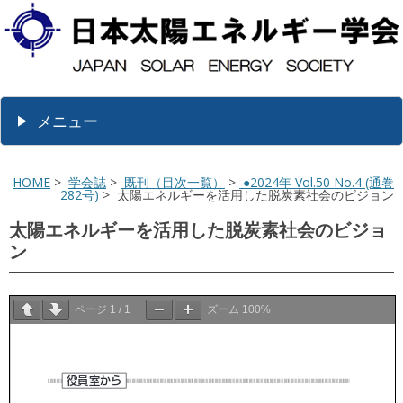
メニュー
HOME
>
学会誌
>
既刊（目次一覧）
>
●2024年 Vol.50 No.4 (通巻
282号)
> 太陽エネルギーを活用した脱炭素社会のビジョン
太陽エネルギーを活用した脱炭素社会のビジョ
ン
ページ
1
/
1
ズーム
100%