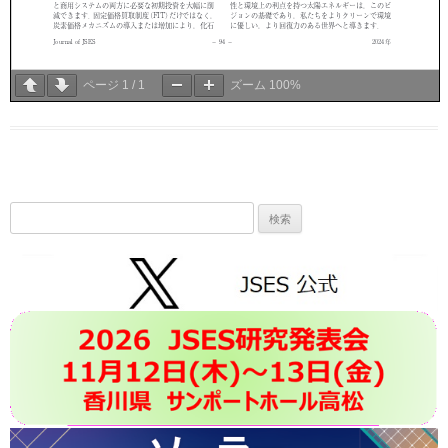
ページ
1
/
1
ズーム
100%
検
索: