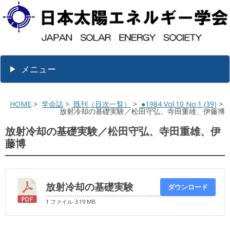
メニュー
HOME
>
学会誌
>
既刊（目次一覧）
>
●1984 Vol.10 No.1 (39)
>
放射冷却の基礎実験／松田守弘、寺田重雄、伊藤博
放射冷却の基礎実験／松田守弘、寺田重雄、伊
藤博
放射冷却の基礎実験
ダウンロード
1 ファイル
3.19 MB