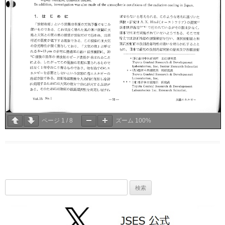
ページ
1
/
8
ズーム
100%
検
索: