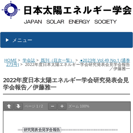
メニュー
HOME
>
学会誌
>
既刊（目次一覧）
>
●2023年 Vol.49 No.1 (通巻
273号)
> 2022年度日本太陽エネルギー学会研究発表会見学会報告
／伊藤雅一
2022年度日本太陽エネルギー学会研究発表会見
学会報告／伊藤雅一
ページ
1
/
2
ズーム
100%