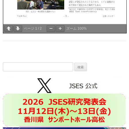
ページ
1
/
2
ズーム
100%
検
索: