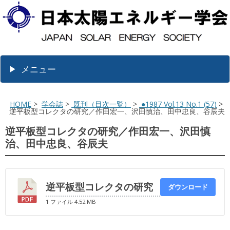
メニュー
HOME
>
学会誌
>
既刊（目次一覧）
>
●1987 Vol.13 No.1 (57)
>
逆平板型コレクタの研究／作田宏一、沢田慎治、田中忠良、谷辰夫
逆平板型コレクタの研究／作田宏一、沢田慎
治、田中忠良、谷辰夫
逆平板型コレクタの研究
ダウンロード
1 ファイル
4.52 MB