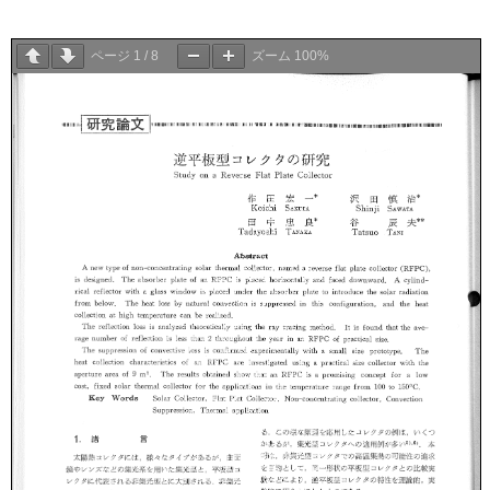
ページ
1
/
8
ズーム
100%