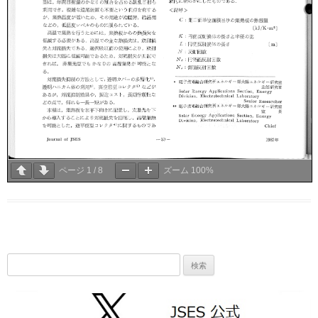
ページ
1
/
8
ズーム
100%
検
索: