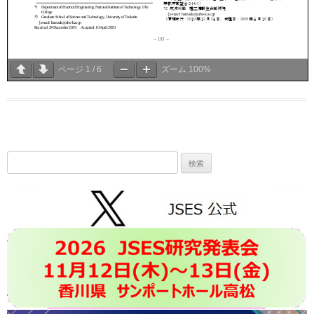
ページ
1
/
6
ズーム
100%
検
索: