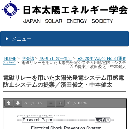
メニュー
HOME
>
学会誌
>
既刊（目次一覧）
>
●2020年 Vol.46 No.3 (通巻
257号)
> 電磁リレーを用いた太陽光発電システム用感電防止システ
ムの提案／濱田俊之・中本健太
電磁リレーを用いた太陽光発電システム用感電
防止システムの提案／濱田俊之・中本健太
ページ
1
/
6
ズーム
100%