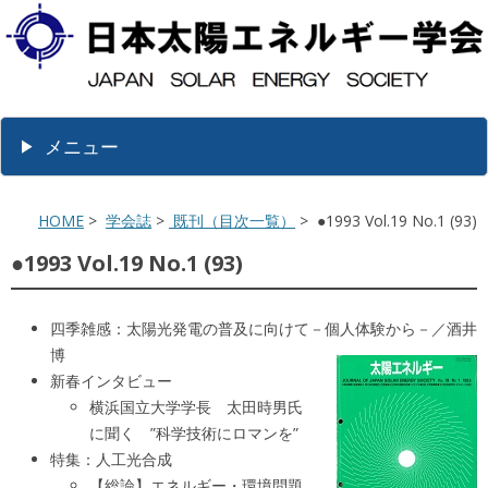
メニュー
HOME
>
学会誌
>
既刊（目次一覧）
> ●1993 Vol.19 No.1 (93)
●1993 Vol.19 No.1 (93)
四季雑感：太陽光発電の普及に向けて－個人体験から－／酒井
博
新春インタビュー
横浜国立大学学長 太田時男氏
に聞く ”科学技術にロマンを”
特集：人工光合成
【総論】エネルギー・環境問題