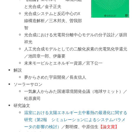
と光合成／金子正夫
光合成システムと反応中心のX
線構造解析／三木邦夫、曽我部
智
光合成における光電荷分離中心モデルの分子設計／坂田
祥光
人工光合成モデルとしての二酸化炭素の光電気化学還元
／池田章一郎、伊藤要
未来モービルとエネルギー資源／宮下公一
解説
夢からさめた宇宙開発／長友信人
ソーラーサロン
一気象人からみた国連環境開発会議（地球サミット）／
松原廣司
研究論文
温室における太陽エネルギー土中蓄熱の最適化に関する
研究（第2報 シミュレーションによるシステムパラメ
ータの影響の検討）
／鄭明傑、中原信生
【論文賞】