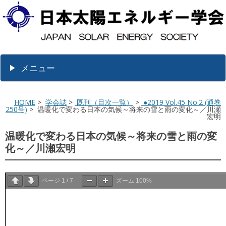
メニュー
HOME
>
学会誌
>
既刊（目次一覧）
>
●2019 Vol.45 No.2 (通巻
250号)
> 温暖化で変わる日本の気候～将来の雪と雨の変化～／川瀬
宏明
温暖化で変わる日本の気候～将来の雪と雨の変
化～／川瀬宏明
ページ
1
/
7
ズーム
100%