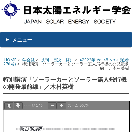
メニュー
HOME
>
学会誌
>
既刊（目次一覧）
>
●2022年 Vol.48 No.4 (通巻
270号)
> 特別講演「ソーラーカーとソーラー無人飛行機の開発最前
線」／木村英樹
特別講演「ソーラーカーとソーラー無人飛行機
の開発最前線」／木村英樹
ページ
1
/
6
ズーム
100%