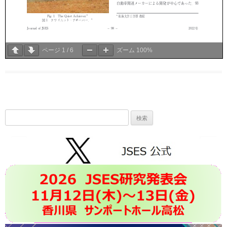
ページ
1
/
6
ズーム
100%
検
索: