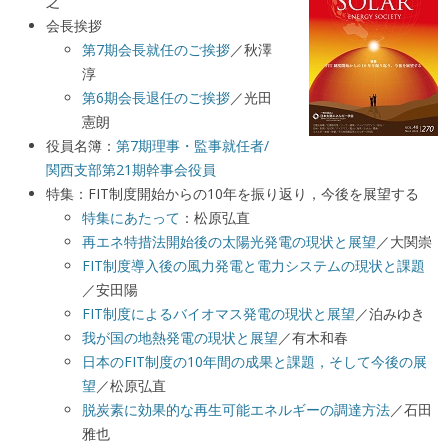
之
会長挨拶
第7期会長就任のご挨拶
／秋澤
淳
第6期会長退任のご挨拶
／光田
憲朗
役員名簿：
第7期理事・監事就任者/
関西支部第21期幹事会役員
特集：FIT制度開始からの10年を振り返り，今後を展望する
特集にあたって
：松原弘直
再エネ特措法開始後の太陽光発電の現状と展望
／大関崇
FIT制度導入後の風力発電と電力システムの現状と課題
／安田陽
FIT制度によるバイオマス発電の現状と展望
／泊みゆき
我が国の地熱発電の現状と展望
／有木和春
日本のFIT制度の10年間の成果と課題，そして今後の展
望
／松原弘直
脱炭素に効果的な再生可能エネルギーの調達方法
／石田
雅也