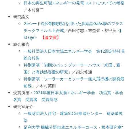
日本の再生可能エネルギーの発電コストについての考察
／木村啓二
研究論文
Geシード粒径制御技術を用いた多結晶GaAs膜のプラス
チックフィルム上合成
／西田竹志・末益崇・都甲薫
<J-
Stage>
【論文賞】
総会報告
一般社団法人日本太陽エネルギー学会 第12回定時社員
総会報告
特別講演「初期のパッシブソーラーハウス（米国，豪
国）と有効熱容量の研究」
／須永修通
特別講演「ソーラーカーとソーラー無人飛行機の開発最
前線」
／木村英樹
受賞所感：
2021年度日本太陽エネルギー学会 功労賞・学会
各賞 受賞者 受賞所感
研究室紹介
一般財団法人住宅・建築SDGs推進センター 建築環境
部
足利大学 機械分野自然エネルギーコース・根本研究室“