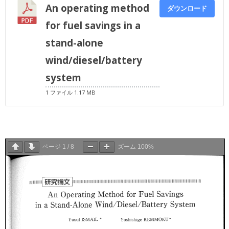
An operating method
ダウンロード
for fuel savings in a
stand-alone
wind/diesel/battery
system
1 ファイル
1.17 MB
ページ
1
/
8
ズーム
100%