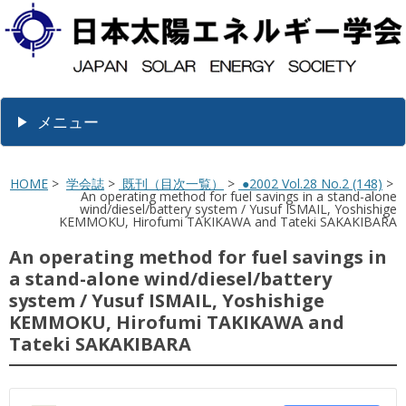
メニュー
HOME
>
学会誌
>
既刊（目次一覧）
>
●2002 Vol.28 No.2 (148)
>
An operating method for fuel savings in a stand-alone
wind/diesel/battery system / Yusuf ISMAIL, Yoshishige
KEMMOKU, Hirofumi TAKIKAWA and Tateki SAKAKIBARA
An operating method for fuel savings in
a stand-alone wind/diesel/battery
system / Yusuf ISMAIL, Yoshishige
KEMMOKU, Hirofumi TAKIKAWA and
Tateki SAKAKIBARA