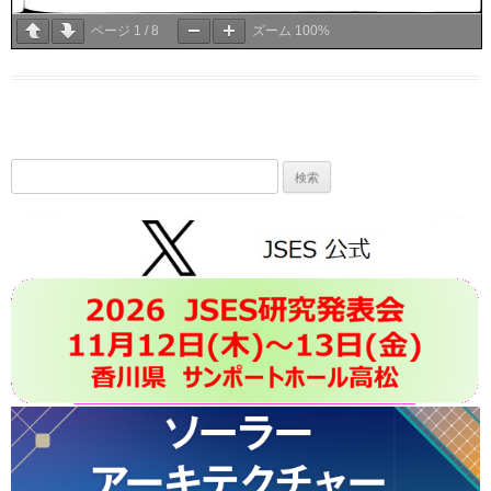
ページ
1
/
8
ズーム
100%
検
索: