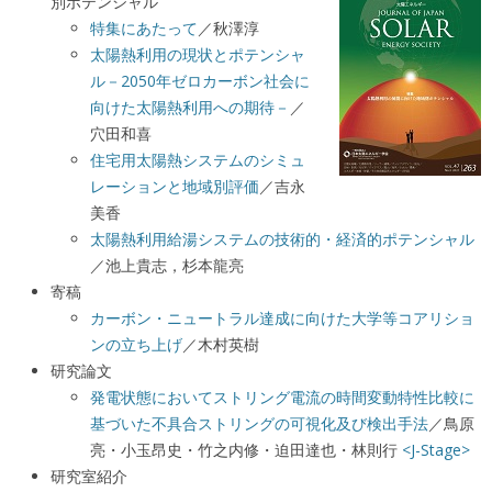
別ポテンシャル
特集にあたって
／秋澤淳
太陽熱利用の現状とポテンシャ
ル－2050年ゼロカーボン社会に
向けた太陽熱利用への期待－
／
穴田和喜
住宅用太陽熱システムのシミュ
レーションと地域別評価
／吉永
美香
太陽熱利用給湯システムの技術的・経済的ポテンシャル
／池上貴志，杉本龍亮
寄稿
カーボン・ニュートラル達成に向けた大学等コアリショ
ンの立ち上げ
／木村英樹
研究論文
発電状態においてストリング電流の時間変動特性比較に
基づいた不具合ストリングの可視化及び検出手法
／鳥原
亮・小玉昂史・竹之内修・迫田達也・林則行
<J-Stage>
研究室紹介