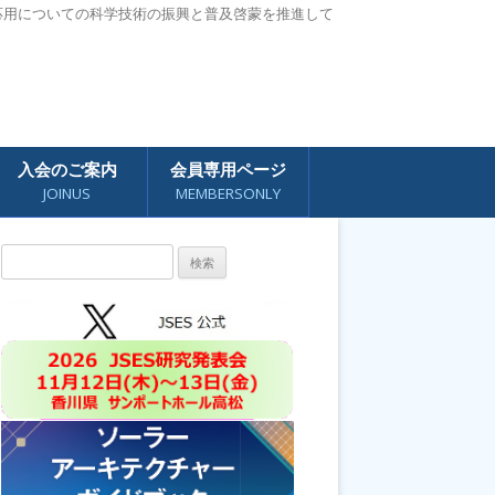
応用についての科学技術の振興と普及啓蒙を推進して
入会のご案内
会員専用ページ
JOINUS
MEMBERSONLY
検
索: