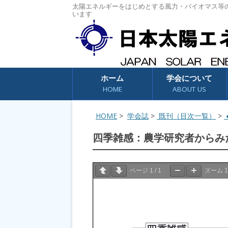
太陽エネルギーをはじめとする風力・バイオマス等
います
コンテンツへスキップ
ホーム
学会について
HOME
ABOUT US
HOME
>
学会誌
>
既刊（目次一覧）
>
●
四季雑感：農学研究者からみ
ページ
1
/
1
ズーム