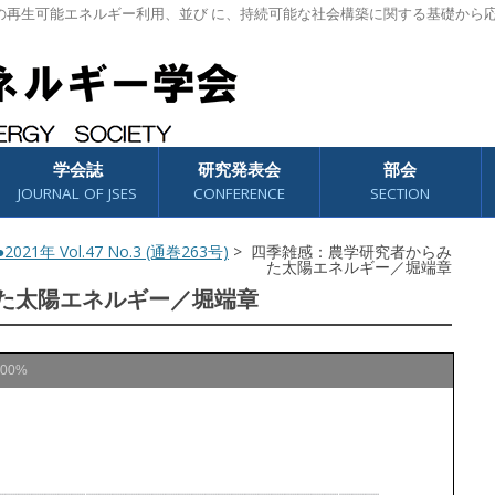
の再生可能エネルギー利用、並び に、持続可能な社会構築に関する基礎から
学会誌
研究発表会
部会
JOURNAL OF JSES
CONFERENCE
SECTION
2021年 Vol.47 No.3 (通巻263号)
> 四季雑感：農学研究者からみ
た太陽エネルギー／堀端章
た太陽エネルギー／堀端章
100%